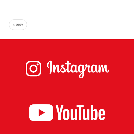
心
で
き
« prev
る
宮
城
の
た
め
に。
住
み
や
す
い
仙