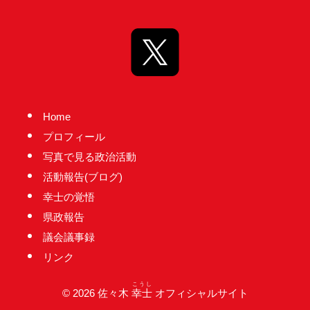
台
の
た
め
に。
初
Home
心
プロフィール
を
写真で見る政治活動
忘
活動報告(ブログ)
れ
幸士の覚悟
る
県政報告
こ
議会議事録
と
リンク
な
く、
こうし
© 2026 佐々木
幸士
オフィシャルサイト
誠