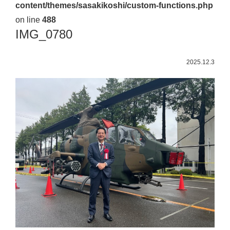
content/themes/sasakikoshi/custom-functions.php
佐々
on line
488
木
IMG_0780
幸
士
2025.12.3
（こ
う
し）
公
式
ウ
ェ
ブ
サ
イ
ト。
安