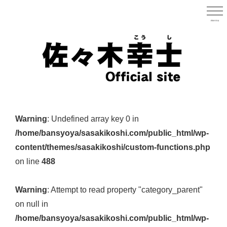
Skip
to
menu
宮城県
main
content
宮
城
Warning
: Undefined array key 0 in
県
/home/bansyoya/sasakikoshi.com/public_html/wp-
議
content/themes/sasakikoshi/custom-functions.php
会
on line
488
議
員
Warning
: Attempt to read property "category_parent"
（太
on null in
白
/home/bansyoya/sasakikoshi.com/public_html/wp-
区）