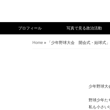
Skip
to
main
content
宮
プロフィール
写真で見る政治活動
城
県
Home
»
「少年野球大会 開会式・始球式」
議
会
議
員
（太
白
区）
少年野球大
佐々
木
野球少年た
幸
私も小さい