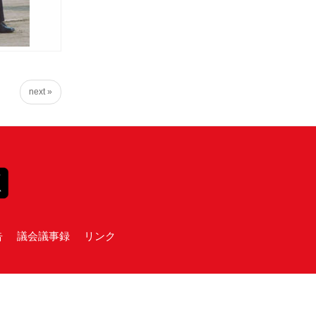
next »
告
議会議事録
リンク