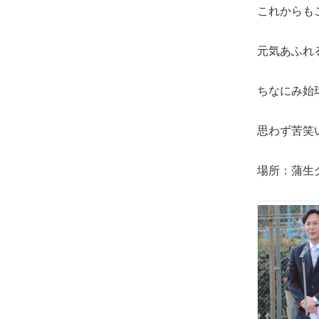
士
これからも
（こ
う
元気あふれ
し）
公
ちなにみ始
式
ウ
思わず苦笑
ェ
ブ
場所：蒲生
サ
イ
ト。
安
心
で
き