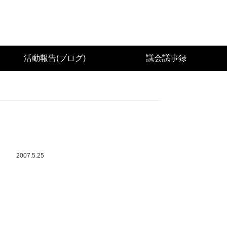
城県議会議員（太白区） 佐々木幸士（こうし）公
活動報告(ブログ)
議会議事録
2007.5.25