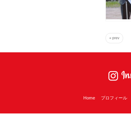
る
宮
城
の
た
« prev
め
に。
住
み
や
す
い
Home
プロフィール
仙
台
の
た