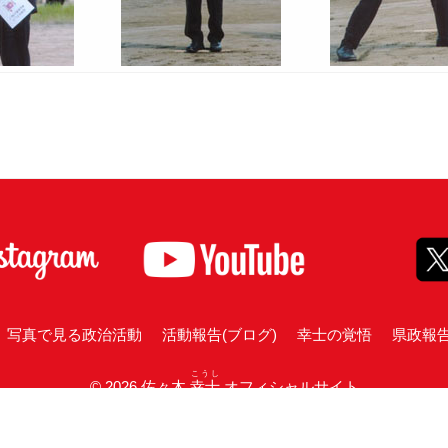
写真で見る政治活動
活動報告(ブログ)
幸士の覚悟
県政報
こうし
© 2026 佐々木
幸士
オフィシャルサイト