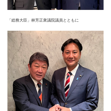
実
に
謙
「総務大臣」林芳正衆議院議員とともに
虚
に、
そ
し
て
大
胆
に
行
動
し
て
参