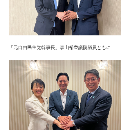
心
で
き
る
宮
城
「元自由民主党幹事長」森山裕衆議院議員ともに
の
た
め
に。
住
み
や
す
い
仙