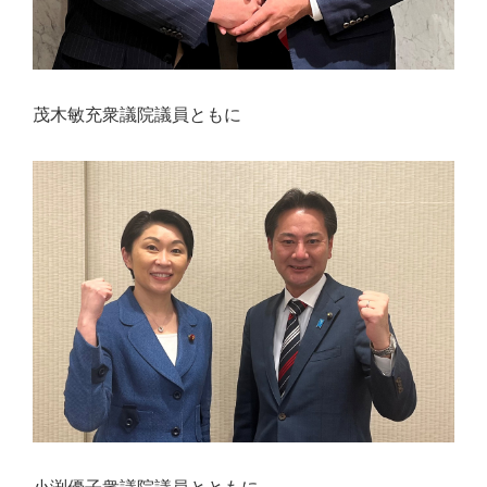
り
ま
す！
茂木敏充衆議院議員ともに