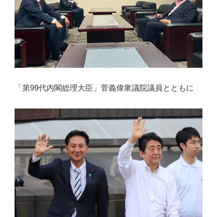
「第99代内閣総理大臣」菅義偉衆議院議員とともに