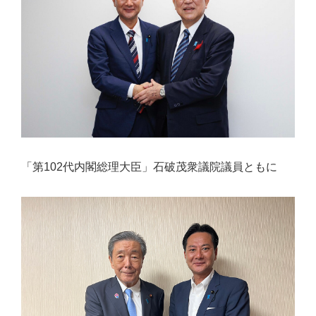
佐々
木
幸
士
（こ
う
し）
公
「第102代内閣総理大臣」石破茂衆議院議員ともに
式
ウ
ェ
ブ
サ
イ
ト。
安