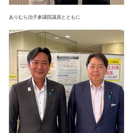
台
の
ありむら治子参議院議員とともに
た
め
に。
初
心
を
忘
れ
る
こ
と
な
く、
誠