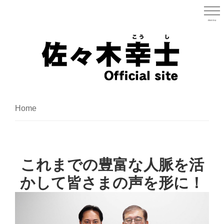
Skip
to
menu
宮城県
main
content
宮
城
Home
県
議
会
これまでの豊富な人脈を活
議
員
かして皆さまの声を形に！
（太
白
区）