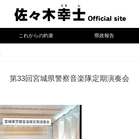
宮
これからの約束
県政報告
会
第33回宮城県警察音楽隊定期演奏会