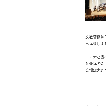
士
（こ
う
し）
公
式
文教警察常
ウ
出席致しま
ェ
ブ
「アナと雪
サ
音楽隊の皆
イ
会場は大き
ト。
安
心
で
き