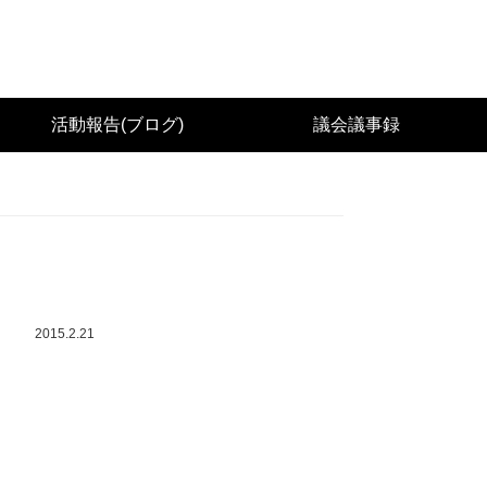
城県議会議員（太白区） 佐々木幸士（こうし）公
活動報告(ブログ)
議会議事録
2015.2.21