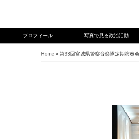
Skip
to
main
content
宮
プロフィール
写真で見る政治活動
城
県
Home
»
第33回宮城県警察音楽隊定期演奏
議
会
議
員
（太
白
区）
佐々
木
幸