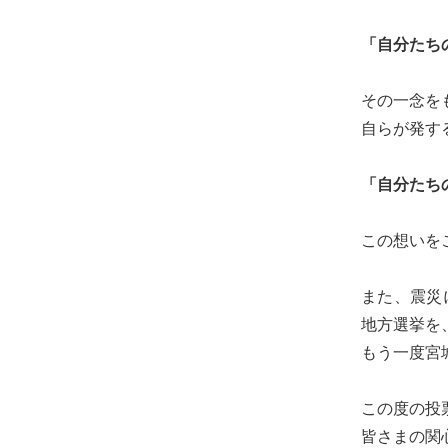
虚
に、
「自分たち
そ
し
その一念を
て
自らが発す
大
胆
「自分たち
に
行
この想いを
動
し
また、震災
て
地方選挙を
参
もう一度宮
り
ま
この度の投
す！
皆さまの関