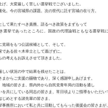
上げ、大変厳しく苦しい選挙戦でございました。
速化。今の宮城県の課題。次の世代に託す宮城の在り方。
として果たすべき責務、語るべき政策をまずもって
き選挙であったところに、国政の代理論戦ともなる選挙戦
に党籍をもつ公認候補として、そして、
家である佐々木幸士として逃げずに、
らの考えもお訴えさせて頂きました。
厳しい状況の中で結果を残せたことは、
さまからご支援の賜物であり、深く感謝申しあげます。
、地域の皆さま、県内外から自民党青年局の活動を通し
いを共にしている同志の皆さま、常日頃よりご指導をいただい
はじめとする諸先輩の皆さま、
挙事務所において私と共に活動してもらった後援会の皆さまが