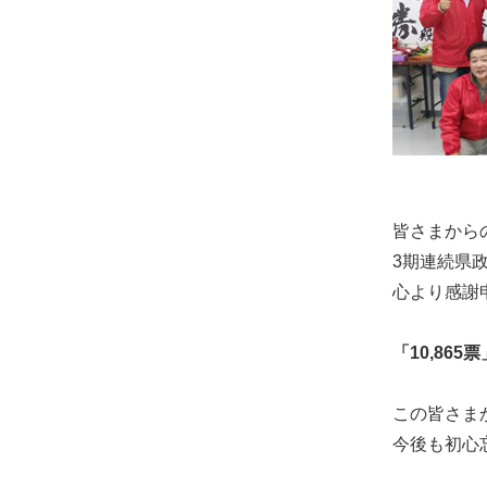
士
（こ
う
し）
公
式
ウ
ェ
皆さまから
ブ
3期連続県
サ
心より感謝
イ
ト。
「10,865票
安
心
この皆さま
で
今後も初心
き