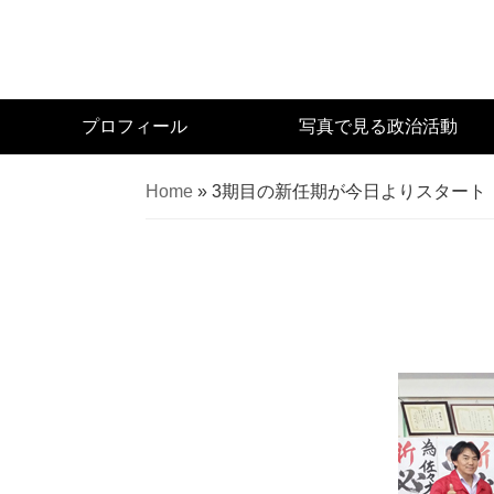
Skip
to
main
content
宮
プロフィール
写真で見る政治活動
城
県
Home
»
3期目の新任期が今日よりスタート
議
会
議
員
（太
白
区）
佐々
木
幸