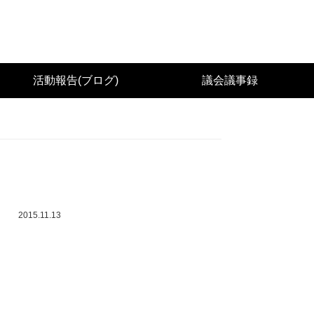
城県議会議員（太白区） 佐々木幸士（こうし）公
活動報告(ブログ)
議会議事録
2015.11.13