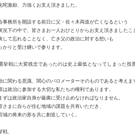
叱咤激励、力強くお支え頂きました。
会事務所を開設する前日に父・佐々木両道が亡くなるという
状況下の中で、皆さまお一人おひとりからお支え頂きましたこ
決して忘れることなく、亡き父の政治に対する想いも
っかりと受け継いで参ります。
選挙戦に大変残念であったのは史上最低となってしまった投
治に関わる意識、関心のバロメーターそのものであると考えま
票は政治に参加する大切な私たちの権利であります。
まずは政治家自身が厳粛に受け止めなければなりません。
皆さまに自らが住む地域の課題を共有いただき、
宮城の将来の形を共に創造していく。
挙戦、