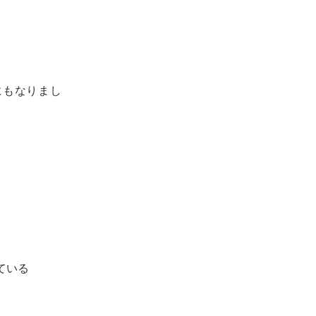
にもなりまし
ている
、