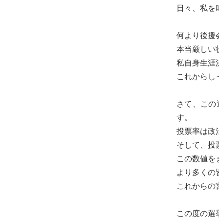
め
日々、私を
に。
初
何より後援
心
本当厳しい
を
私自身生涯
忘
これからし
れ
る
さて、この
こ
す。
と
投票率は政
な
そして、投
く、
この数値を
誠
より多くの
実
これからの
に
謙
この度の選