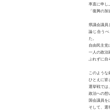
る
率直に申し
宮
「復興の加
城
の
県議会議員
た
論じ合うべ
め
た。
に。
自由民主党
住
一人の政治
み
ぶれずに自
や
す
このような
い
ひとえに皆
仙
選挙戦では
台
政治への想
の
国会議員を
た
そして、選