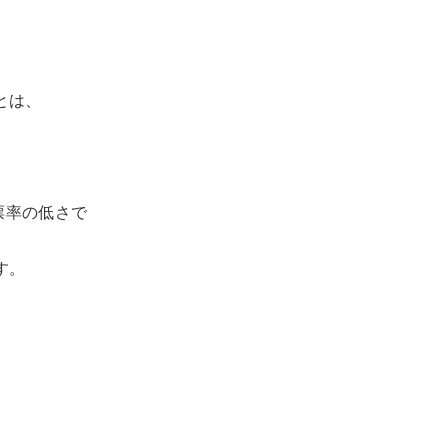
とは、
票率の低さで
す。