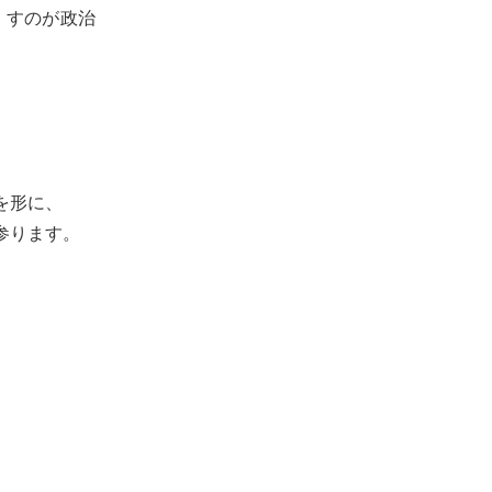
くすのが政治
を形に、
参ります。