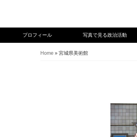
Skip
to
main
content
宮
プロフィール
写真で見る政治活動
城
県
Home
»
宮城県美術館
議
会
議
員
（太
白
区）
佐々
木
幸