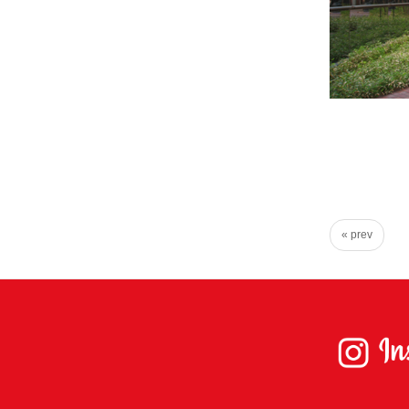
め
に。
初
心
を
忘
れ
る
こ
« prev
と
な
く、
誠
実
に
謙