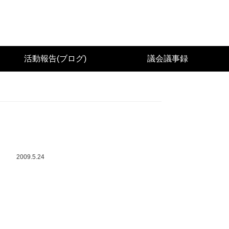
城県議会議員（太白区） 佐々木幸士（こうし）公
活動報告(ブログ)
議会議事録
2009.5.24