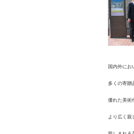
士
（こ
う
し）
公
式
ウ
ェ
国内外にお
ブ
サ
多くの寄贈
イ
ト。
優れた美術
安
心
より広く親
で
き
親しまれる