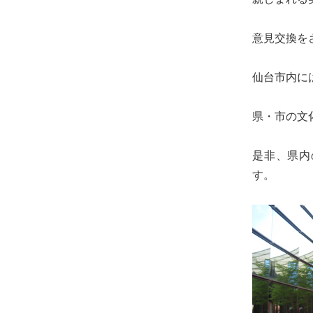
る
宮
意見交換を
城
の
仙台市内に
た
め
県・市の文
に。
住
是非、県内
み
す。
や
す
い
仙
台
の
た