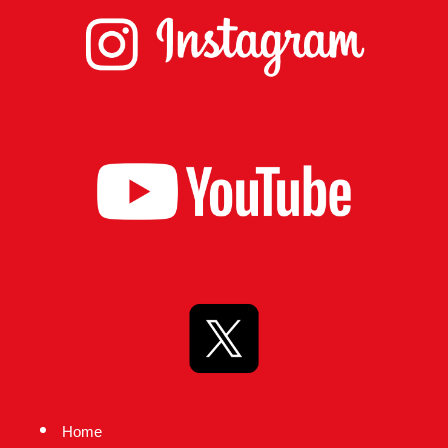
台
の
た
め
に。
初
心
を
忘
れ
る
こ
と
な
く、
Home
誠