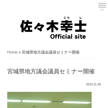
Skip
to
menu
宮城県
main
content
宮
城
Home
»
宮城県地方議会議員セミナー開催
県
議
宮城県地方議会議員セミナー開催
会
議
2010.11.30
員
（太
白
区）