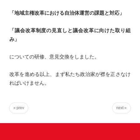
心
「地域主権改革における自治体運営の課題と対応」
で
き
「議会改革制度の見直しと議会改革に向けた取り組
る
み」
宮
城
についての研修、意見交換をしました。
の
た
改革を進める以上、まず私たち政治家が襟を正さなけ
め
ればいけません。
に。
住
み
« prev
next »
や
す
い
仙