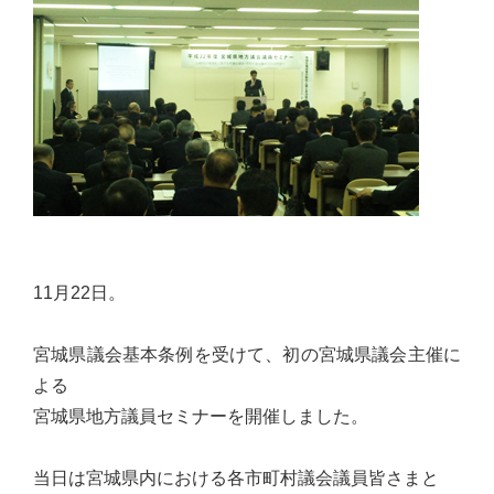
佐々
木
幸
士
（こ
う
し）
公
式
11月22日。
ウ
ェ
宮城県議会基本条例を受けて、初の宮城県議会主催に
ブ
よる
サ
宮城県地方議員セミナーを開催しました。
イ
ト。
当日は宮城県内における各市町村議会議員皆さまと
安