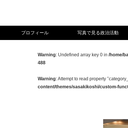
Skip
to
main
content
宮
プロフィール
写真で見る政治活動
城
県
議
Warning
: Undefined array key 0 in
/home/ba
会
488
議
員
Warning
: Attempt to read property "category
（太
content/themes/sasakikoshi/custom-func
白
区）
佐々
木
幸