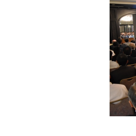
士
（こ
う
し）
公
式
ウ
ェ
ブ
サ
イ
ト。
安
心
で
き