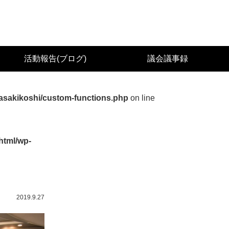
城県議会議員（太白区） 佐々木幸士（こうし）公
活動報告(ブログ)
議会議事録
asakikoshi/custom-functions.php
on line
html/wp-
2019.9.27