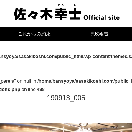
宮
これからの約束
県政報告
nsyoya/sasakikoshi.com/public_html/wp-content/themes/s
_parent" on null in
/home/bansyoya/sasakikoshi.com/public_
tions.php
on line
488
190913_005