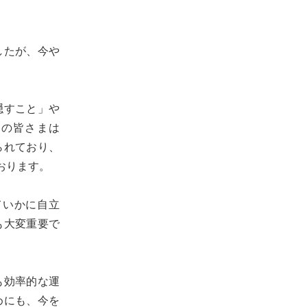
したが、今や
隠すこと」や
くの皆さまは
られており、
おります。
ていかに自立
も大変重要で
も効率的な運
めにも、今を