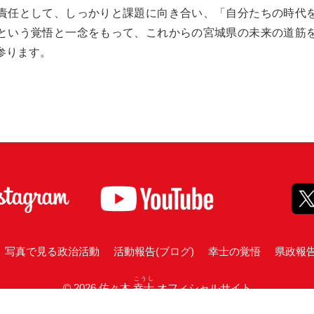
責任として、しっかりと課題に向き合い、「自分たちの時代
という覚悟と一念をもって、これからの宮城県の未来の道筋
参ります。
写真で見る政治活動
活動報告(ブログ)
幸士の覚悟
県政報
こうし
© 2026 佐々木
幸士
オフィシャルサイト