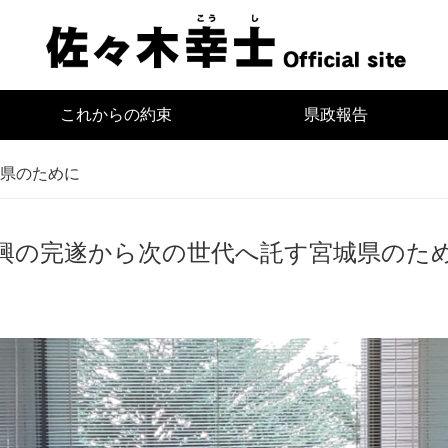
宮
これからの約束
県政報告
県のために
興の完遂から次の世代へ託す宮城県のた