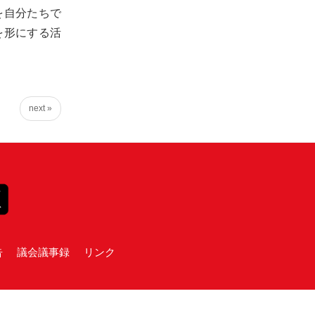
を自分たちで
を形にする活
next »
告
議会議事録
リンク