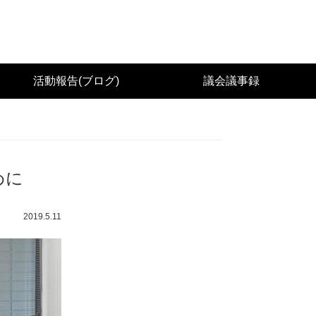
城県議会議員（太白区） 佐々木幸士（こうし）公
活動報告(ブログ)
議会議事録
めに
2019.5.11