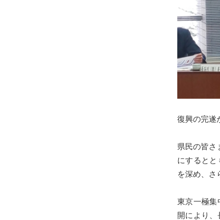
士
（こ
う
し）
公
式
ウ
ェ
ブ
復興の完遂
サ
イ
県民の皆さ
ト。
にするとと
安
を深め、さ
心
で
東京一極集
き
開により、