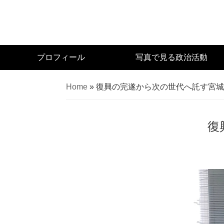
Skip
to
main
content
宮
プロフィール
写真で見る政治活動
城
県
Home
»
復興の完遂から次の世代へ託す宮城
議
会
議
復
員
（太
白
区）
佐々
木
幸