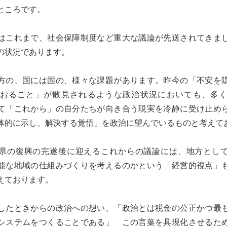
ところです。
はこれまで、社会保障制度など重大な議論が先送されてきま
の状況であります。
方の、国には国の、様々な課題があります。昨今の「不安を
おること」が散見されるような政治状況においても、多
て「これから」の自分たちが向き合う現実を冷静に受け止め
体的に示し、解決する覚悟」を政治に望んでいるものと考えて
県の復興の完遂後に迎えるこれからの議論には、地方とし
能な地域の仕組みづくりを考えるのかという「経営的視点」
えております。
したときからの政治への想い、「政治とは税金の公正かつ最
システムをつくることである」 この言葉を具現化させるた