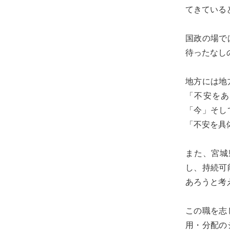
る
てきている
宮
城
国政の場で
の
待ったなし
た
め
地方には地
に。
「不安をあ
住
「今」そし
み
「不安を具
や
す
また、宮城
い
し、持続可
仙
あろうと考
台
の
この職を志
た
用・分配の