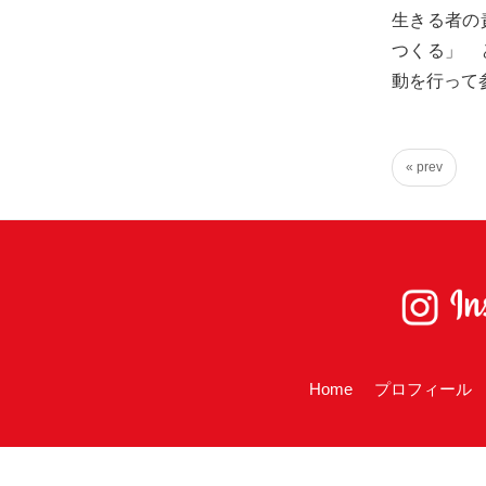
め
生きる者の
に。
つくる」 
初
動を行って
心
を
忘
« prev
れ
る
こ
と
な
く、
誠
Home
プロフィール
実
に
謙