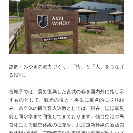
佐々
木
幸
士
（こ
う
し）
公
故郷・みやぎの魅力づくり。「街」と「人」をつなげ
式
る役割。
ウ
ェ
宮城県では、震災復興した宮城の姿を国内外に指し示
ブ
すものとして、観光の復興・再生に重点的に取り組
サ
み、県全体の観光客入込数としては、現在、ほぼ震災
イ
前と同水準まで回復してきております。仙台空港の民
ト。
営化による航空路線の拡充や、北海道新幹線の新函館
安