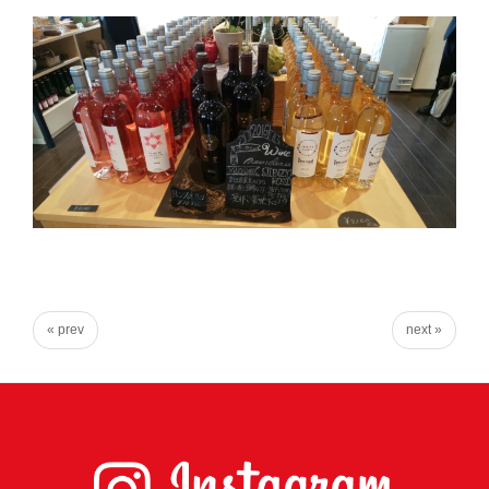
り
ま
す！
« prev
next »