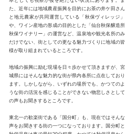
本としても視察が後を絶たない状況にあります。ま
台
た、近年には地域農産振興を目的にお茶の井ケ田さん
の
と地元農家が共同運営している「秋保ヴィレッジ」
た
や、ワイン産地の形成の目的とした「仙台秋保醸造所
め
秋保ワイナリー」の運営など、温泉地や観光名所のみ
に。
だけでない、街としての更なる魅力づくりに地域の皆
初
様が取り組まれているところです。
心
を
地域の振興に励む現場を日々歩かせて頂きますが、宮
忘
城県にはそんな魅力的な街が県内各所に点在しており
れ
ます。しかしながら、いずれの場所でも、かつてのよ
る
うな街の活況を感じることができない物悲しさとして
こ
の声もお聞きするところです。
と
な
東北一の歓楽街である「国分町」も、現在ではそんな
く、
声をお聞きする街の一つになっております。国分町と
誠