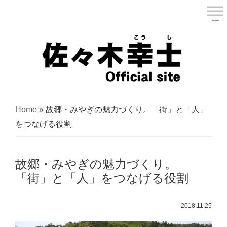
Skip
to
menu
宮城県
main
content
宮
城
Home
»
故郷・みやぎの魅力づくり。「街」と「人」
県
をつなげる役割
議
会
故郷・みやぎの魅力づくり。
議
「街」と「人」をつなげる役割
員
（太
2018.11.25
白
区）