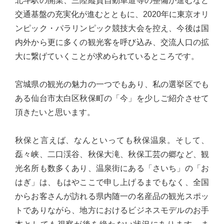
北斗駅の開業、三陸縦貫自動車道等の整備が進むなど
心
交通基盤の充実化が進むとともに、2020年に東京オリ
で
ンピック・パラリンピック競技大会を控え、今後は国
き
内外から更に多くの観光客を呼び込み、交流人口の拡
る
大に繋げていくことが求められているところです。
宮
城
宮城県の観光の魅力の一つでもあり、私の選挙区でも
の
ある仙台市太白区秋保町の「今」を少しご紹介させて
た
頂きたいと思います。
め
に。
秋保と言えば、なんといっても秋保温泉。そして、
住
磊々峡、二口渓谷、秋保大滝、秋保工芸の郷など、観
み
光名所も数多くあり、温泉街にある「さいち」の「お
や
はぎ」は、もはやここで申し上げるまでもなく、全国
す
からお客さんが訪れる県内随一の名産品の観光スポッ
い
トでありながら、地方におけるビジネスモデルのお手
仙