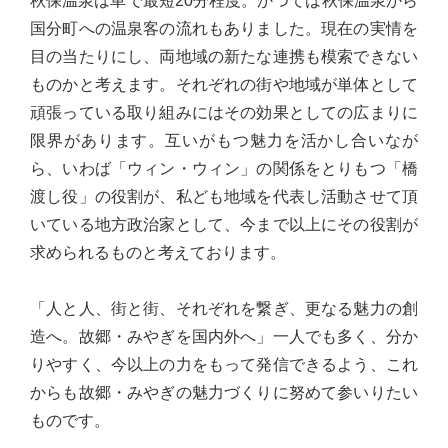
秋保温泉は車で最短20分程度。かつては秋保温泉から
実
国分町への温泉客の流れもありました。現在の実情を
に
目の当たりにし、両地域の新たな連携も模索できない
謙
ものかと考えます。それぞれの街や地域が単体として
虚
頑張っている取り組みにはその効果としての広まりに
に、
限界があります。互いがもつ魅力を活かし合いなが
そ
ら、いわば「ウィン・ウィン」の関係をとりもつ「橋
し
渡し役」の役割が、私ども地域を代表し活動させて頂
て
いている地方政治家として、今まで以上にその役割が
大
求められるものと考えております。
胆
に
「人と人、街と街、それぞれを繋ぎ、更なる魅力の創
行
造へ。故郷・みやぎを国内外へ」一人でも多く、分か
動
りやすく、今以上の力をもって発信できるよう、これ
し
からも故郷・みやぎの魅力づくりに努めて参いりたい
て
ものです。
参