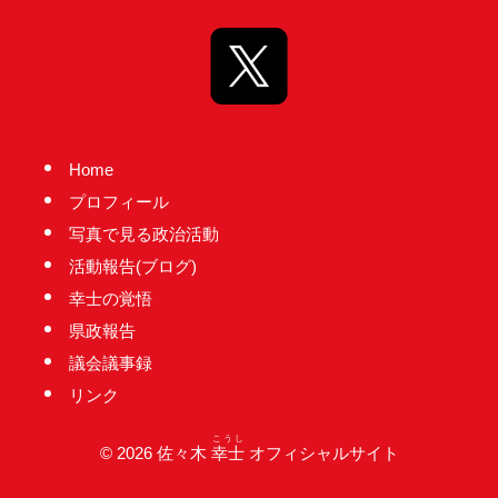
台
の
た
め
に。
Home
初
プロフィール
心
写真で見る政治活動
を
活動報告(ブログ)
忘
幸士の覚悟
れ
県政報告
る
議会議事録
こ
と
リンク
な
こうし
© 2026 佐々木
幸士
オフィシャルサイト
く、
誠