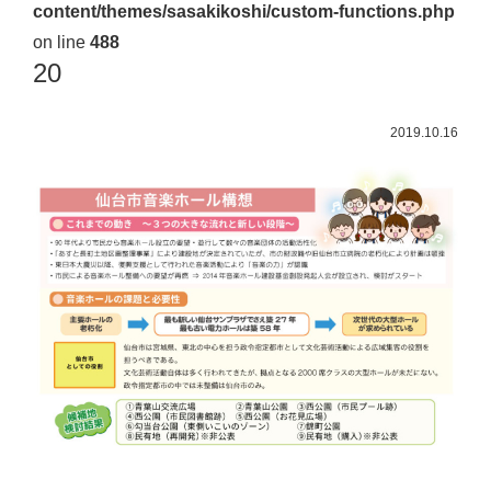
content/themes/sasakikoshi/custom-functions.php
佐々
on line
488
木
20
幸
士
2019.10.16
（こ
う
し）
公
式
ウ
ェ
ブ
サ
イ
ト。
安