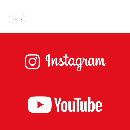
心
で
« prev
き
る
宮
城
の
た
め
に。
住
み
や
す
い
仙