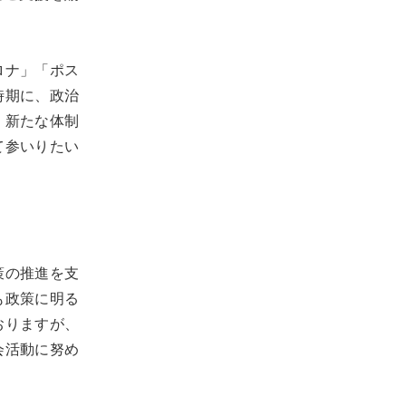
ロナ」「ポス
時期に、政治
、新たな体制
て参いりたい
、
策の推進を支
も政策に明る
おりますが、
会活動に努め