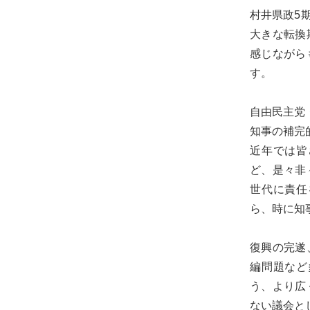
め
村井県政5
に。
大きな転換
初
感じながら
心
す。
を
忘
自由民主党
れ
知事の補完
る
近年では皆
こ
ど、是々非
と
世代に責任
な
ら、時に知
く、
誠
復興の完遂
実
編問題など
に
う、より広
謙
ない議会と