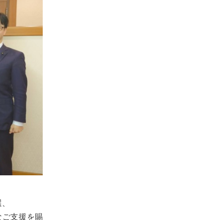
選、
なご支援を賜