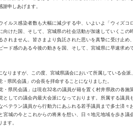
感謝申しあげます。
ウイルス感染者数も大幅に減少する中、いよいよ「ウィズコ
に向けた国、そして、宮城県の社会活動が加速していくこの
るされません。皆さまより負託された思いを真摯に受け止め
ピード感のある今後の動きを国、そして、宮城県に早速求め
。
になりますが、この度、宮城県議会において所属している会派
党・県民会議」の会長を拝命することになりました。
党・県民会議」は現在32名の議員が籍を置く村井県政の各施
党としての議会内最大会派になっております。所属する議員
なベテラン議員から行動力にあふれる若手議員まで多士済々
と宮城の今とこれからの将来を想い、日々地元地域を歩き議
ります。