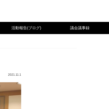
城県議会議員（太白区） 佐々木幸士（こうし）公
活動報告(ブログ)
議会議事録
2021.11.1