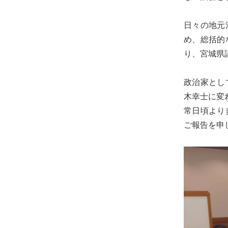
虚
に、
日々の地元
そ
め、総括的
し
り、宮城県
て
大
政治家とし
胆
木幸士に変
に
常日頃より
行
ご報告を申
動
し
て
参
り
ま
す！