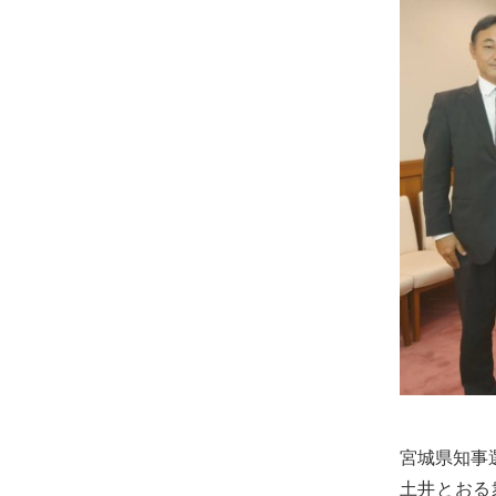
士
（こ
う
し）
公
式
ウ
ェ
ブ
サ
イ
ト。
安
心
で
宮城県知事
き
土井とおる