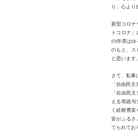
る
り、心より
宮
城
新型コロナ
の
トコロナ」
た
の停滞はゆ
め
のもと、ス
に。
と思います
住
み
さて、私事
や
「自由民主
す
「自由民主
い
える県政与
仙
く経験豊富
台
皆がふるさ
の
てられてお
た