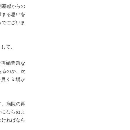
閉塞感からの
締まる思いを
ろでございま
として、
設再編問題な
あるのか、次
を貫く立場か
す。病院の再
断にならぬよ
なければなら