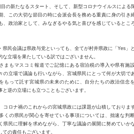
期目の新たなるスタート、そして、新型コロナウイルスによる
期、この大切な節目の時に会派会長を務める重責に身の引き
も、政治家として、みなぎるやる気と喜びを感じているとこ
・県民会議は県政与党といっても、全てが村井県政に「Yes」
的な立場を果たしている訳ではございません。
さまもマスコミ報道でご記憶にある宿泊税の導入や県有施
々の立場で議論も行いながら、宮城県民にとって何が大切で
をもって託す宮城県の未来のために、自分たちの政治信念
事と逆の立場にも立つこともございます。
、コロナ禍のこれからの宮城県政には課題が山積しておりま
多くの県民が関心を寄せている事項については、拙速な判
く県民に理解を求めながら、丁寧な議論の展開に努めていか
しての責任もございます。