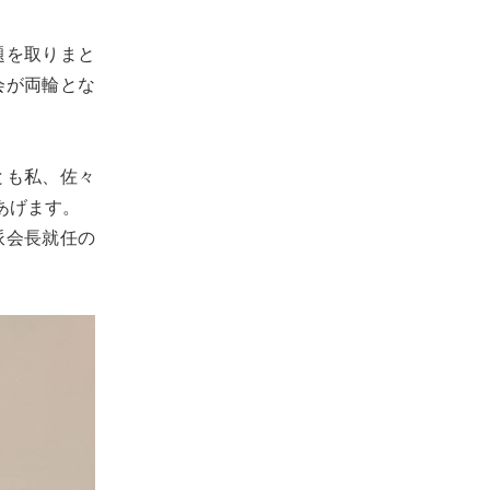
題を取りまと
会が両輪とな
とも私、佐々
あげます。
派会長就任の