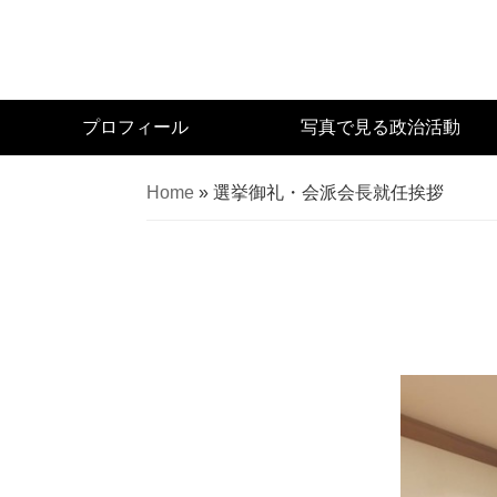
Skip
to
main
content
宮
プロフィール
写真で見る政治活動
城
県
Home
»
選挙御礼・会派会長就任挨拶
議
会
議
員
（太
白
区）
佐々
木
幸