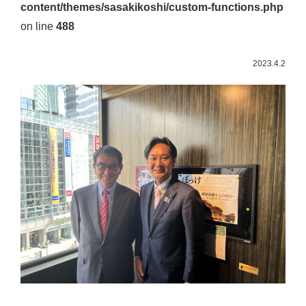
content/themes/sasakikoshi/custom-functions.php
佐々
on line
488
木
幸
2023.4.2
士
（こ
う
し）
公
式
ウ
ェ
ブ
サ
イ
ト。
安