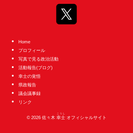
台
の
た
め
に。
Home
初
プロフィール
心
写真で見る政治活動
を
活動報告(ブログ)
忘
幸士の覚悟
れ
県政報告
る
議会議事録
こ
リンク
と
な
こうし
© 2026 佐々木
幸士
オフィシャルサイト
く、
誠