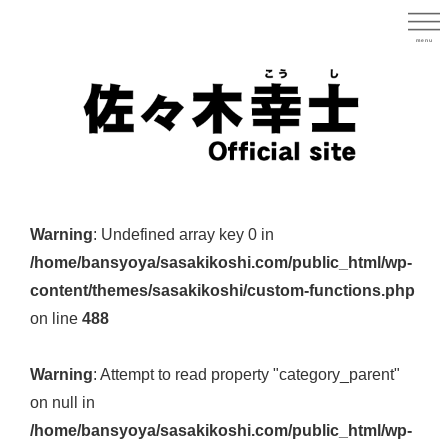
Skip
to
menu
宮城県
main
content
宮
城
Warning
: Undefined array key 0 in
県
/home/bansyoya/sasakikoshi.com/public_html/wp-
議
content/themes/sasakikoshi/custom-functions.php
会
on line
488
議
員
Warning
: Attempt to read property "category_parent"
（太
on null in
白
/home/bansyoya/sasakikoshi.com/public_html/wp-
区）