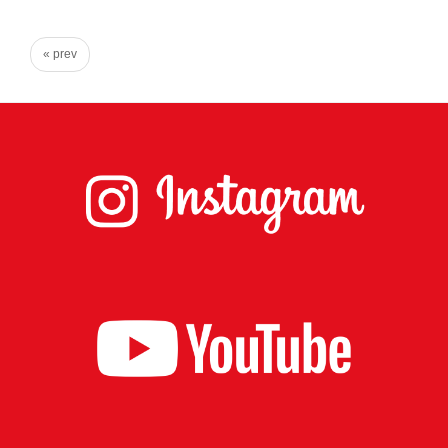
心
で
« prev
き
る
宮
城
の
た
め
に。
住
み
や
す
い
仙