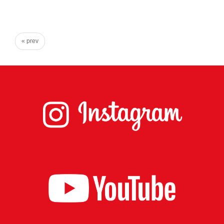
心
で
き
« prev
る
宮
城
の
た
め
に。
住
み
や
す
い
仙