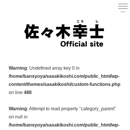
Skip
to
menu
宮城県
main
content
宮
城
Warning
: Undefined array key 0 in
県
/home/bansyoya/sasakikoshi.com/public_html/wp-
議
content/themes/sasakikoshi/custom-functions.php
会
on line
488
議
員
Warning
: Attempt to read property "category_parent"
（太
on null in
白
/home/bansyoya/sasakikoshi.com/public_html/wp-
区）