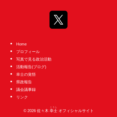
台
の
た
め
に。
初
Home
心
プロフィール
を
写真で見る政治活動
忘
活動報告(ブログ)
れ
幸士の覚悟
る
県政報告
こ
議会議事録
と
リンク
な
く、
こうし
© 2026 佐々木
幸士
オフィシャルサイト
誠