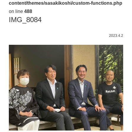
content/themes/sasakikoshi/custom-functions.php
佐々
on line
488
木
IMG_8084
幸
士
2023.4.2
（こ
う
し）
公
式
ウ
ェ
ブ
サ
イ
ト。
安