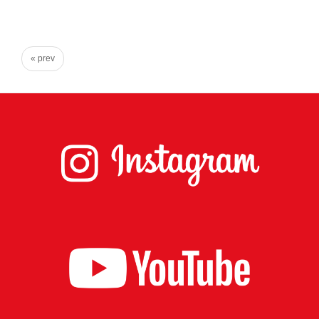
心
で
き
« prev
る
宮
城
の
た
め
に。
住
み
や
す
い
仙