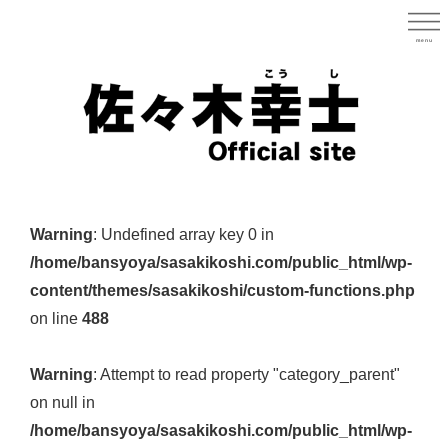
Skip
to
menu
宮城県
main
content
宮
城
Warning
: Undefined array key 0 in
県
/home/bansyoya/sasakikoshi.com/public_html/wp-
議
content/themes/sasakikoshi/custom-functions.php
会
on line
488
議
員
Warning
: Attempt to read property "category_parent"
（太
on null in
白
/home/bansyoya/sasakikoshi.com/public_html/wp-
区）