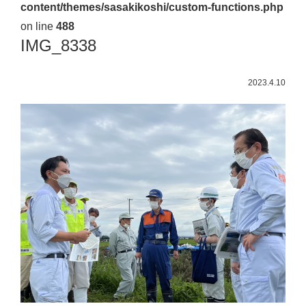
content/themes/sasakikoshi/custom-functions.php
佐々
on line
488
木
IMG_8338
幸
士
2023.4.10
（こ
う
し）
公
式
ウ
ェ
ブ
サ
イ
ト。
安