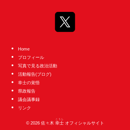
台
の
た
め
に。
初
Home
心
プロフィール
を
写真で見る政治活動
忘
活動報告(ブログ)
れ
幸士の覚悟
る
県政報告
こ
議会議事録
と
リンク
な
く、
こうし
© 2026 佐々木
幸士
オフィシャルサイト
誠