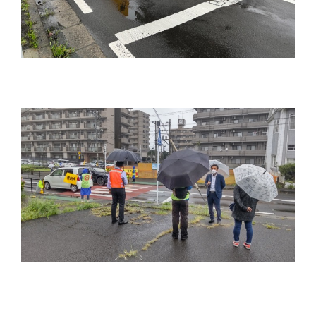
台
の
た
め
に。
初
心
を
忘
れ
る
こ
と
な
く、
誠