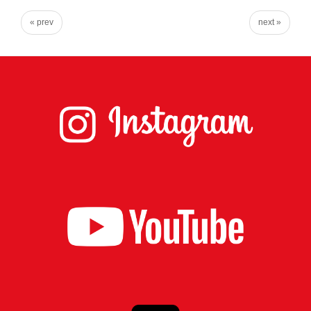
実
« prev
next »
に
謙
虚
に、
そ
し
て
大
胆
に
行
動
し
て
参