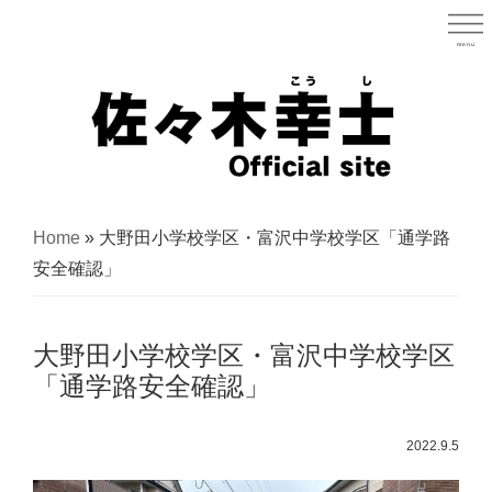
Skip
to
menu
宮城県
main
content
宮
城
Home
»
大野田小学校学区・富沢中学校学区「通学路
県
安全確認」
議
会
大野田小学校学区・富沢中学校学区
議
「通学路安全確認」
員
（太
2022.9.5
白
区）