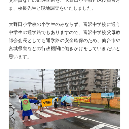
交差点などの危険箇所を、大野田小学校PTA役員皆さ
心
ま、校長先生と現地調査をいたしました。
で
き
大野田小学校の小学生のみならず、富沢中学校に通う
る
中学生の通学路でもありますので、富沢中学校父母教
宮
師会会長としても通学路の安全確保のため、仙台市や
城
宮城県警などの行政機関に働きかけをしていきたいと
の
思います。
た
め
に。
住
み
や
す
い
仙