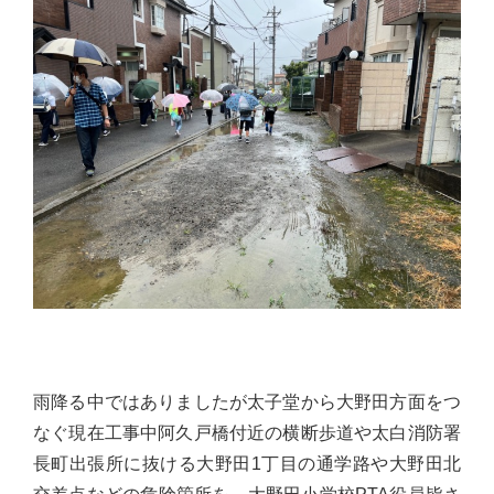
佐々
木
幸
士
（こ
う
し）
公
式
ウ
ェ
ブ
サ
雨降る中ではありましたが太子堂から大野田方面をつ
イ
なぐ現在工事中阿久戸橋付近の横断歩道や太白消防署
ト。
長町出張所に抜ける大野田1丁目の通学路や大野田北
安