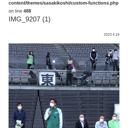
content/themes/sasakikoshi/custom-functions.php
佐々
on line
488
木
IMG_9207 (1)
幸
士
2023.4.19
（こ
う
し）
公
式
ウ
ェ
ブ
サ
イ
ト。
安