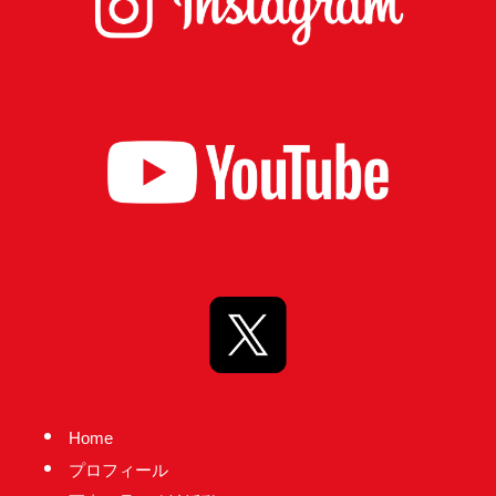
台
の
た
め
に。
初
心
を
忘
れ
る
こ
と
な
Home
く、
プロフィール
誠