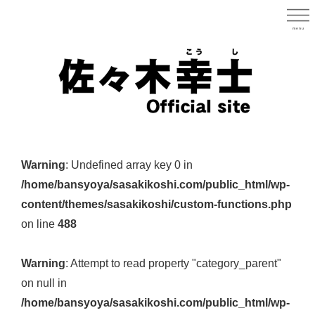
Skip
to
menu
宮城県
main
content
宮
城
Warning
: Undefined array key 0 in
県
/home/bansyoya/sasakikoshi.com/public_html/wp-
議
content/themes/sasakikoshi/custom-functions.php
会
on line
488
議
員
Warning
: Attempt to read property "category_parent"
（太
on null in
白
/home/bansyoya/sasakikoshi.com/public_html/wp-
区）