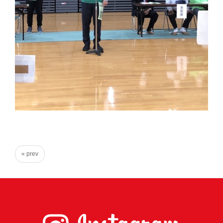
心
で
き
る
宮
城
の
た
め
に。
住
« prev
み
や
す
い
仙