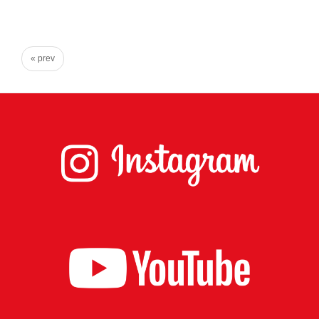
心
で
き
« prev
る
宮
城
の
た
め
に。
住
み
や
す
い
仙