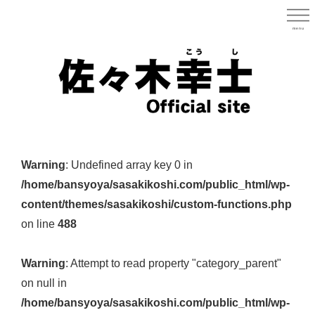
Skip
to
menu
宮城県
main
content
宮
城
Warning
: Undefined array key 0 in
県
/home/bansyoya/sasakikoshi.com/public_html/wp-
議
content/themes/sasakikoshi/custom-functions.php
会
on line
488
議
員
Warning
: Attempt to read property "category_parent"
（太
on null in
白
/home/bansyoya/sasakikoshi.com/public_html/wp-
区）