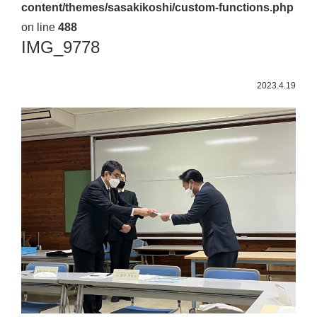
content/themes/sasakikoshi/custom-functions.php
佐々
on line
488
木
IMG_9778
幸
士
2023.4.19
（こ
う
し）
公
式
ウ
ェ
ブ
サ
イ
ト。
安