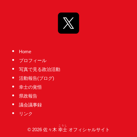
台
の
た
め
に。
初
Home
心
プロフィール
を
写真で見る政治活動
忘
活動報告(ブログ)
れ
幸士の覚悟
る
県政報告
こ
議会議事録
と
リンク
な
く、
こうし
© 2026 佐々木
幸士
オフィシャルサイト
誠