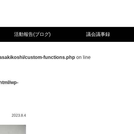
城県議会議員（太白区） 佐々木幸士（こうし）公
活動報告(ブログ)
議会議事録
asakikoshi/custom-functions.php
on line
html/wp-
2023.8.4