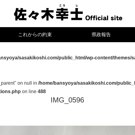
宮
これからの約束
県政報告
nsyoya/sasakikoshi.com/public_html/wp-content/themes/s
_parent" on null in
/home/bansyoya/sasakikoshi.com/public_
tions.php
on line
488
IMG_0596