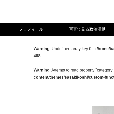
Skip
to
main
content
宮
プロフィール
写真で見る政治活動
城
県
議
Warning
: Undefined array key 0 in
/home/ba
会
488
議
員
Warning
: Attempt to read property "category
（太
content/themes/sasakikoshi/custom-func
白
区）
佐々
木
幸