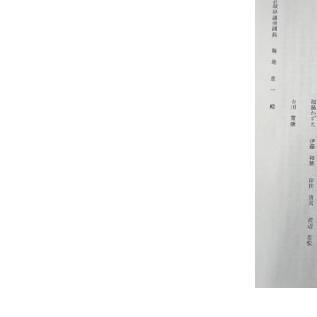
士
（こ
う
し）
公
式
ウ
ェ
ブ
サ
イ
ト。
安
心
で
き