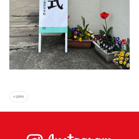
心
で
き
る
宮
城
の
た
め
に。
住
« prev
み
や
す
い
仙