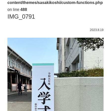
content/themes/sasakikoshi/custom-functions.php
佐々
on line
488
木
IMG_0791
幸
士
2023.8.19
（こ
う
し）
公
式
ウ
ェ
ブ
サ
イ
ト。
安