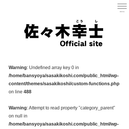
Skip
to
menu
宮城県
main
content
宮
城
Warning
: Undefined array key 0 in
県
/home/bansyoya/sasakikoshi.com/public_html/wp-
議
content/themes/sasakikoshi/custom-functions.php
会
on line
488
議
員
Warning
: Attempt to read property "category_parent"
（太
on null in
白
/home/bansyoya/sasakikoshi.com/public_html/wp-
区）