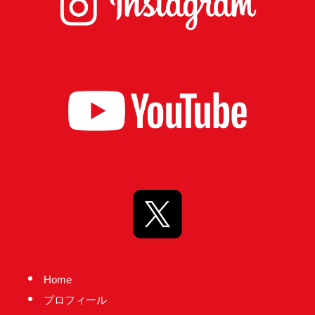
台
の
た
め
に。
初
心
を
忘
れ
る
こ
と
な
Home
く、
プロフィール
誠