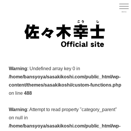
Skip
to
menu
宮城県
main
content
宮
城
Warning
: Undefined array key 0 in
県
/home/bansyoya/sasakikoshi.com/public_html/wp-
議
content/themes/sasakikoshi/custom-functions.php
会
on line
488
議
員
Warning
: Attempt to read property "category_parent"
（太
on null in
白
/home/bansyoya/sasakikoshi.com/public_html/wp-
区）