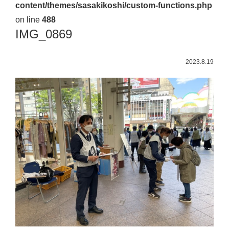
content/themes/sasakikoshi/custom-functions.php
佐々
on line
488
木
IMG_0869
幸
士
2023.8.19
（こ
う
し）
公
式
ウ
ェ
ブ
サ
イ
ト。
安