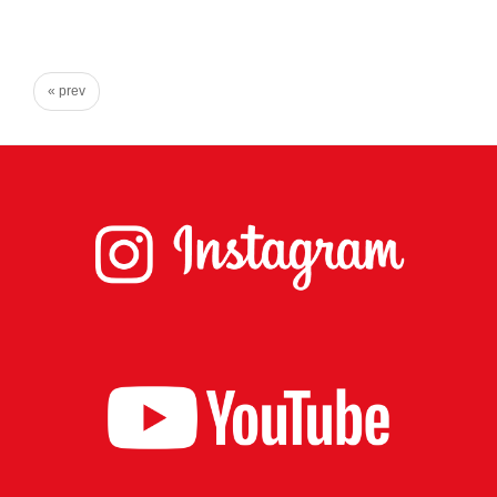
心
で
き
« prev
る
宮
城
の
た
め
に。
住
み
や
す
い
仙