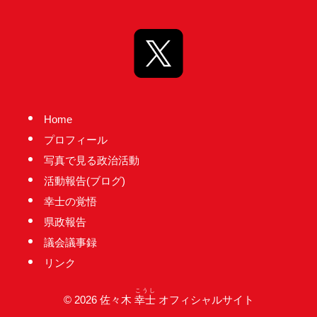
台
の
た
め
に。
初
Home
心
プロフィール
を
写真で見る政治活動
忘
活動報告(ブログ)
れ
幸士の覚悟
る
県政報告
こ
議会議事録
と
リンク
な
く、
こうし
© 2026 佐々木
幸士
オフィシャルサイト
誠