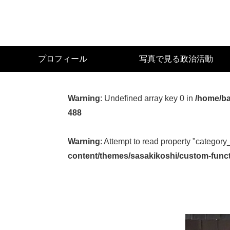
Skip
to
main
content
宮
プロフィール
写真で見る政治活動
城
県
議
Warning
: Undefined array key 0 in
/home/ba
会
488
議
員
Warning
: Attempt to read property "category
（太
content/themes/sasakikoshi/custom-func
白
区）
佐々
木
幸