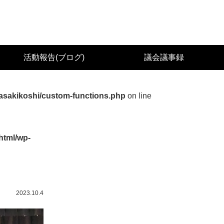
城県議会議員（太白区） 佐々木幸士（こうし）公
活動報告(ブログ)
議会議事録
asakikoshi/custom-functions.php
on line
html/wp-
2023.10.4