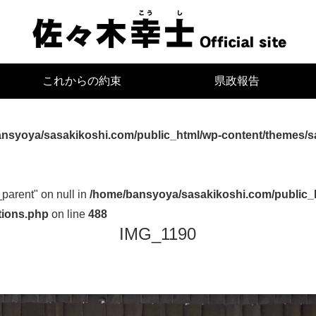
宮
これからの約束
県政報告
nsyoya/sasakikoshi.com/public_html/wp-content/themes/s
_parent" on null in
/home/bansyoya/sasakikoshi.com/public_
tions.php
on line
488
IMG_1190