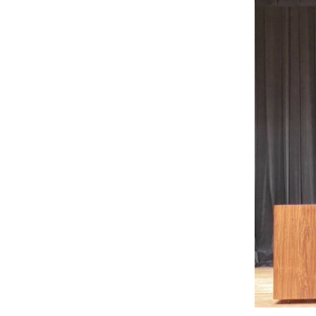
士
（こ
う
し）
公
式
ウ
ェ
ブ
サ
イ
ト。
安
心
で
き