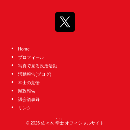
台
の
た
め
に。
初
Home
心
プロフィール
を
写真で見る政治活動
忘
活動報告(ブログ)
れ
幸士の覚悟
る
県政報告
こ
議会議事録
と
リンク
な
く、
こうし
© 2026 佐々木
幸士
オフィシャルサイト
誠