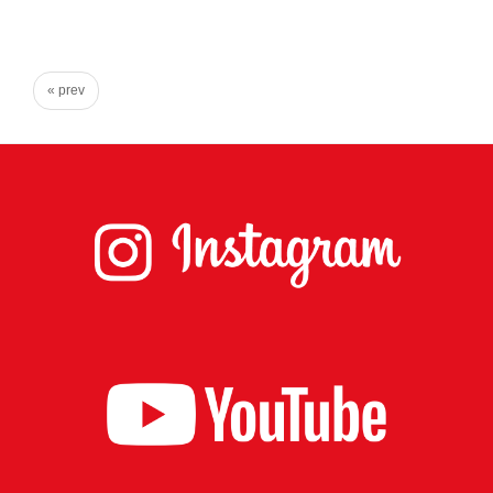
心
で
き
« prev
る
宮
城
の
た
め
に。
住
み
や
す
い
仙