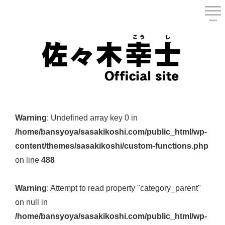
Skip
to
menu
宮城県
main
content
宮
城
Warning
: Undefined array key 0 in
県
/home/bansyoya/sasakikoshi.com/public_html/wp-
議
content/themes/sasakikoshi/custom-functions.php
会
on line
488
議
員
Warning
: Attempt to read property "category_parent"
（太
on null in
白
/home/bansyoya/sasakikoshi.com/public_html/wp-
区）