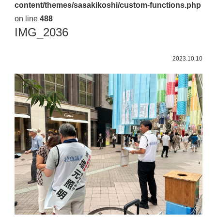
content/themes/sasakikoshi/custom-functions.php
佐々
on line
488
木
IMG_2036
幸
士
2023.10.10
（こ
う
し）
公
式
ウ
ェ
ブ
サ
イ
ト。
安