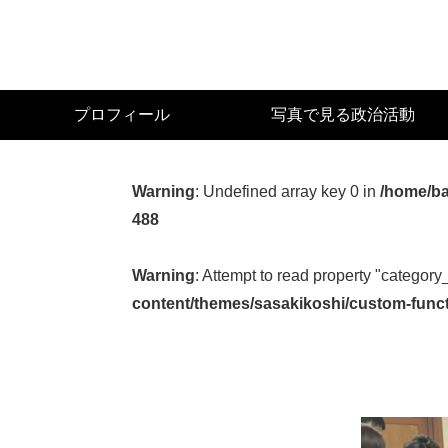
Skip
to
main
content
宮
プロフィール
写真で見る政治活動
城
県
議
Warning
: Undefined array key 0 in
/home/ba
会
488
議
員
Warning
: Attempt to read property "category
（太
content/themes/sasakikoshi/custom-func
白
区）
佐々
木
幸