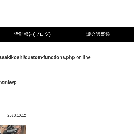
城県議会議員（太白区） 佐々木幸士（こうし）公
活動報告(ブログ)
議会議事録
asakikoshi/custom-functions.php
on line
html/wp-
2023.10.12