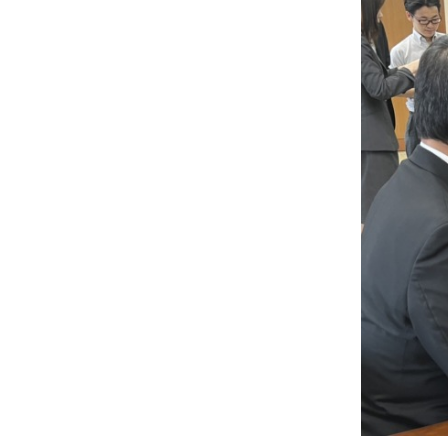
士
（こ
う
し）
公
式
ウ
ェ
ブ
サ
イ
ト。
安
心
で
き