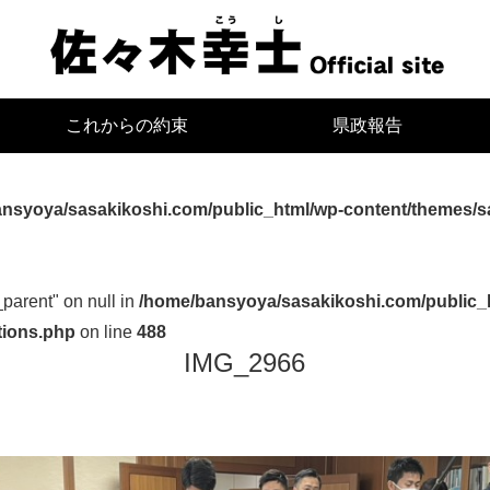
宮
これからの約束
県政報告
nsyoya/sasakikoshi.com/public_html/wp-content/themes/s
_parent" on null in
/home/bansyoya/sasakikoshi.com/public_
tions.php
on line
488
IMG_2966