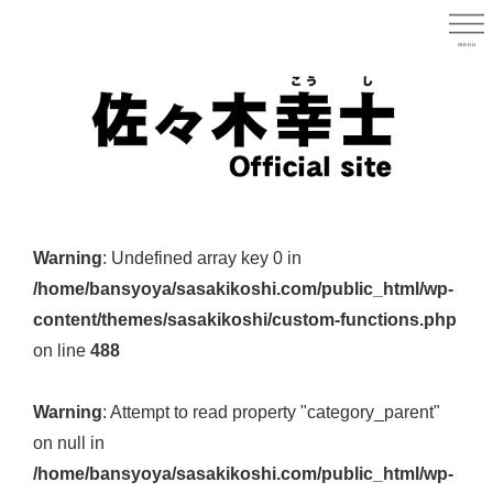
Skip
to
menu
宮城県
main
content
宮
城
Warning
: Undefined array key 0 in
県
/home/bansyoya/sasakikoshi.com/public_html/wp-
議
content/themes/sasakikoshi/custom-functions.php
会
on line
488
議
員
Warning
: Attempt to read property "category_parent"
（太
on null in
白
/home/bansyoya/sasakikoshi.com/public_html/wp-
区）