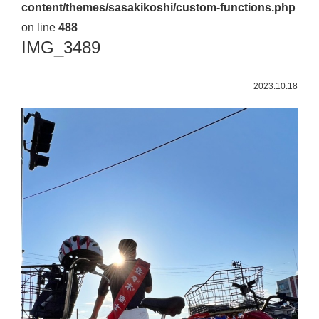
content/themes/sasakikoshi/custom-functions.php
佐々
on line
488
木
IMG_3489
幸
士
2023.10.18
（こ
う
し）
公
式
ウ
ェ
ブ
サ
イ
ト。
安