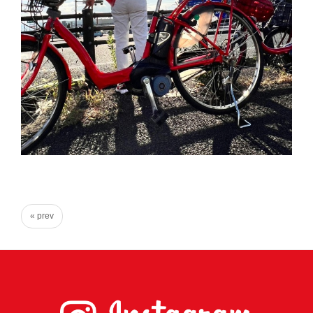
心
で
き
る
宮
城
の
た
め
に。
住
« prev
み
や
す
い
仙