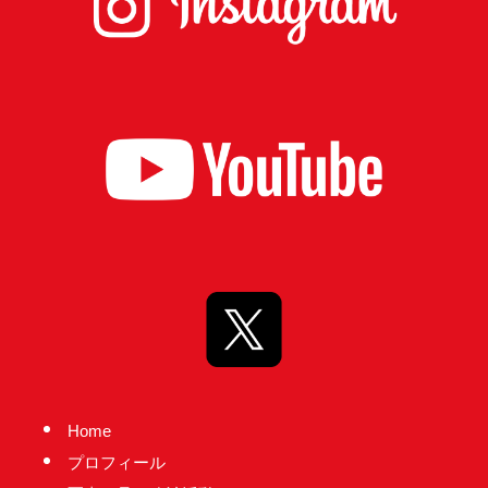
台
の
た
め
に。
初
心
を
忘
れ
る
こ
と
な
Home
く、
プロフィール
誠