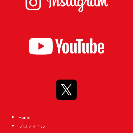
台
の
た
め
に。
初
心
を
忘
れ
る
こ
と
な
Home
く、
プロフィール
誠