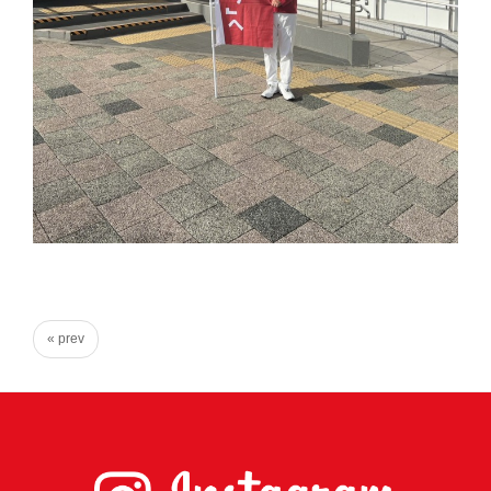
心
で
き
る
宮
城
の
た
め
に。
住
« prev
み
や
す
い
仙