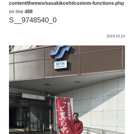
content/themes/sasakikoshi/custom-functions.php
佐々
on line
488
木
S__9748540_0
幸
士
2023.10.23
（こ
う
し）
公
式
ウ
ェ
ブ
サ
イ
ト。
安