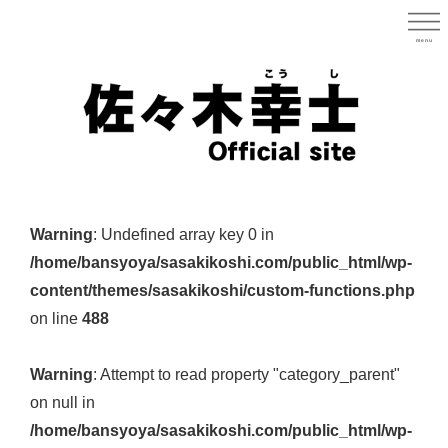
Skip
to
menu
宮城県
main
content
宮
城
Warning
: Undefined array key 0 in
県
/home/bansyoya/sasakikoshi.com/public_html/wp-
議
content/themes/sasakikoshi/custom-functions.php
会
on line
488
議
員
Warning
: Attempt to read property "category_parent"
（太
on null in
白
/home/bansyoya/sasakikoshi.com/public_html/wp-
区）