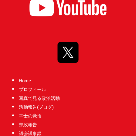
台
の
た
め
に。
初
心
を
忘
Home
れ
プロフィール
る
写真で見る政治活動
こ
活動報告(ブログ)
と
幸士の覚悟
な
く、
県政報告
誠
議会議事録