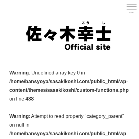
Skip
to
menu
宮城県
main
content
宮
城
Warning
: Undefined array key 0 in
県
/home/bansyoya/sasakikoshi.com/public_html/wp-
議
content/themes/sasakikoshi/custom-functions.php
会
on line
488
議
員
Warning
: Attempt to read property "category_parent"
（太
on null in
白
/home/bansyoya/sasakikoshi.com/public_html/wp-
区）