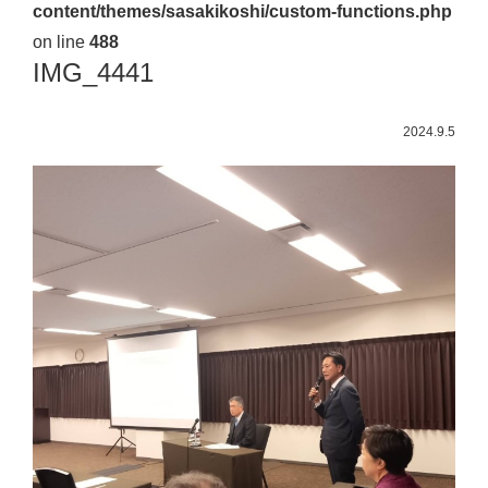
content/themes/sasakikoshi/custom-functions.php
佐々
on line
488
木
IMG_4441
幸
士
2024.9.5
（こ
う
し）
公
式
ウ
ェ
ブ
サ
イ
ト。
安