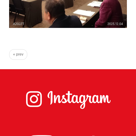
心
で
き
る
宮
城
« prev
の
た
め
に。
住
み
や
す
い
仙