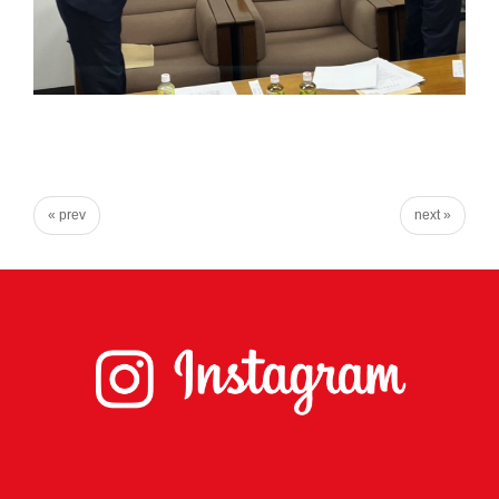
« prev
next »