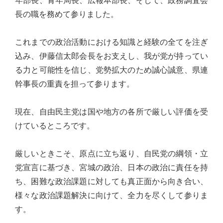
年部長、青年局長、広報本部長、そして、政務調査会
心
長の職を務めて参りました。
で
き
これまでの政治活動における知識と経験の全てを注ぎ
る
込み、伊藤信太郎会長をお支えし、我が党が持ってい
宮
る力と可能性を信じ、党勢拡大のため誠心誠意、県連
城
幹事長の重責を担って参ります。
の
た
現在、自由民主党は国や地方の各所で厳しい評価を受
め
けているところです。
に。
住
厳しいときこそ、原点に立ち返り、自民党の綱領・立
み
党宣言に基づき、宮城の政治、日本の政治に責任を持
や
ち、困難な政治課題に対しても真正面から向き合い、
す
様々な政治課題解決に向けて、全力を尽くして参りま
い
す。
仙