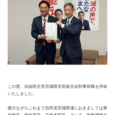
佐々
木
幸
士
（こ
う
し）
公
式
ウ
ェ
ブ
この度、自由民主党宮城県支部連合会幹事長職を拝命
サ
いたしました。
イ
ト。
微力ながらこれまで自民党宮城県連におきましては青
安