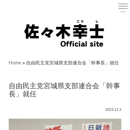
Skip
to
menu
宮城県
main
content
宮
城
Home
»
自由民主党宮城県支部連合会「幹事長」就任
県
議
自由民主党宮城県支部連合会「幹事
会
長」就任
議
員
2023.12.3
（太
白
区）