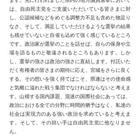
ます。先に行われました県内の地方議員選挙において
実
は、自由民主党をご支援いただいている皆さまに対
に
し、公認候補などをめぐる調整力不足も含めた物足り
謙
なさ、そして、満足していただけるような選挙の結果
虚
も残せていないと自省も込めて強く感じているところ
に、
です。政治家が選挙のことを話せば、自らの保身や立
そ
場を語るものと敬遠されるところもあります。しか
し
し、選挙の強さは政治の強さに直結します。付託いた
て
だく有権者の皆さまの期待に応え、宮城をさらに良く
大
する。その想いを強く持てばこそ、県連はその使命感
胆
と気概に溢れた戦う集団でなければならないと考えま
に
す。山積する国内課題、混迷の国際社会にあっては、
行
政治における全ての分野に時間的猶予はなく、私達の
動
社会は実現力のある強い政治を求めていると考えま
し
す。そして、その担い手は自由民主党に他なりませ
て
ん。
参