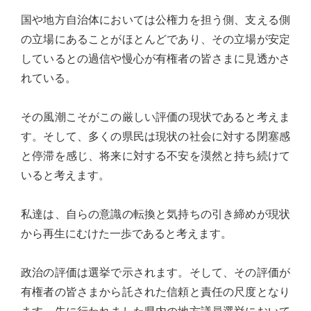
台
国や地方自治体においては公権力を担う側、支える側
の
の立場にあることがほとんどであり、その立場が安定
た
しているとの過信や慢心が有権者の皆さまに見透かさ
め
れている。
に。
初
その風潮こそがこの厳しい評価の現状であると考えま
心
す。そして、多くの県民は現状の社会に対する閉塞感
を
と停滞を感じ、将来に対する不安を漠然と持ち続けて
忘
いると考えます。
れ
る
私達は、自らの意識の転換と気持ちの引き締めが現状
こ
から再生にむけた一歩であると考えます。
と
な
政治の評価は選挙で示されます。そして、その評価が
く、
有権者の皆さまから託された信頼と責任の尺度となり
誠