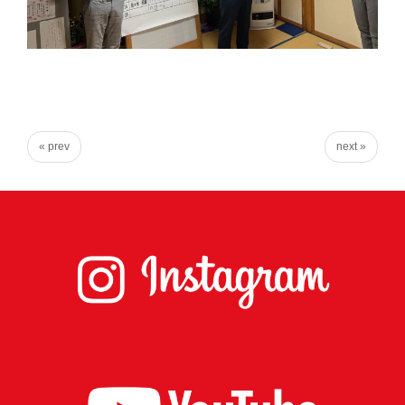
実
に
謙
虚
に、
そ
« prev
next »
し
て
大
胆
に
行
動
し
て
参