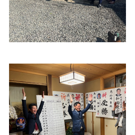
台
の
た
め
に。
初
心
を
忘
れ
る
こ
と
な
く、
誠