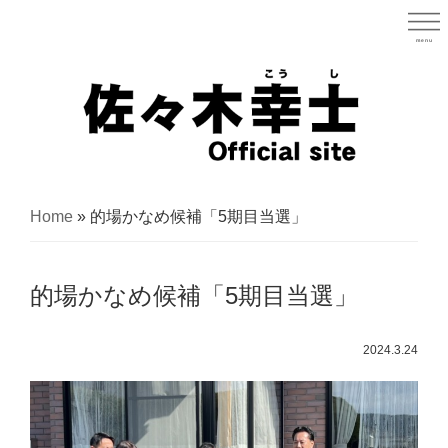
Skip
to
menu
宮城県
main
content
宮
城
Home
»
的場かなめ候補「5期目当選」
県
議
的場かなめ候補「5期目当選」
会
議
2024.3.24
員
（太
白
区）