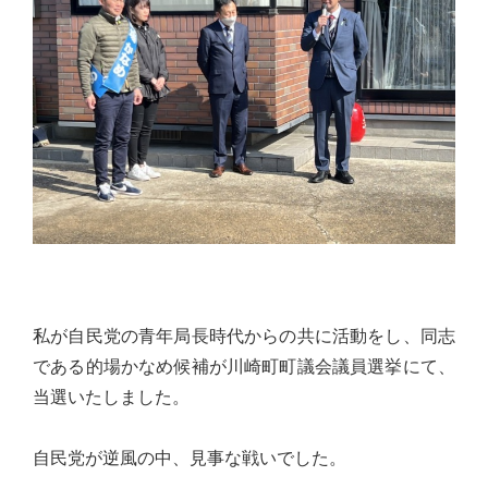
佐々
木
幸
士
（こ
う
し）
公
式
ウ
ェ
私が自民党の青年局長時代からの共に活動をし、同志
ブ
である的場かなめ候補が川崎町町議会議員選挙にて、
サ
当選いたしました。
イ
ト。
自民党が逆風の中、見事な戦いでした。
安