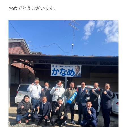
心
おめでとうございます。
で
き
る
宮
城
の
た
め
に。
住
み
や
す
い
仙