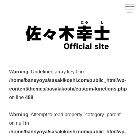
Skip
to
menu
宮城県
main
content
宮
城
Warning
: Undefined array key 0 in
県
/home/bansyoya/sasakikoshi.com/public_html/wp-
議
content/themes/sasakikoshi/custom-functions.php
会
on line
488
議
員
Warning
: Attempt to read property "category_parent"
（太
on null in
白
/home/bansyoya/sasakikoshi.com/public_html/wp-
区）