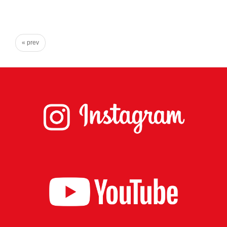
心
で
き
« prev
る
宮
城
の
た
め
に。
住
み
や
す
い
仙