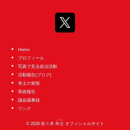
台
の
た
め
に。
初
Home
心
プロフィール
を
写真で見る政治活動
忘
活動報告(ブログ)
れ
幸士の覚悟
る
県政報告
こ
議会議事録
と
リンク
な
く、
こうし
© 2026 佐々木
幸士
オフィシャルサイト
誠