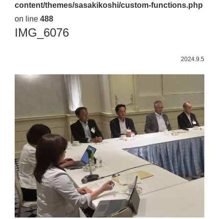
content/themes/sasakikoshi/custom-functions.php
佐々
on line
488
木
IMG_6076
幸
士
2024.9.5
（こ
う
し）
公
式
ウ
ェ
ブ
サ
イ
ト。
安