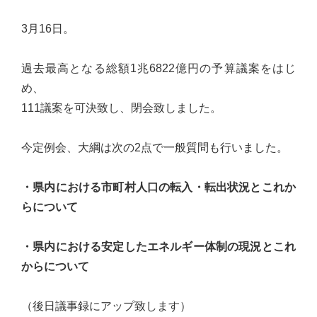
心
3月16日。
で
き
過去最高となる総額1兆6822億円の予算議案をはじ
る
め、
宮
111議案を可決致し、閉会致しました。
城
の
今定例会、大綱は次の2点で一般質問も行いました。
た
め
・県内における市町村人口の転入・転出状況とこれか
に。
らについて
住
み
・県内における安定したエネルギー体制の現況とこれ
や
からについて
す
い
（後日議事録にアップ致します）
仙