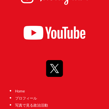
実
に
謙
虚
に、
そ
し
て
大
胆
に
行
動
Home
し
プロフィール
て
写真で見る政治活動
参