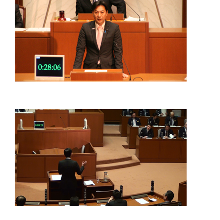
佐々
木
幸
士
（こ
う
し）
公
式
ウ
ェ
ブ
サ
イ
ト。
安