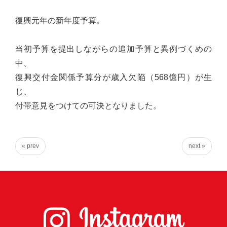
台
復興元年の新年度予算。
の
た
当初予算を提出しながらの追加予算と異例づくめの
め
中、
に。
復興交付金関係予算分が歳入欠陥（568億円）が生
初
じ、
心
付帯意見をつけての可決となりました。
を
忘
れ
« prev
next »
る
こ
と
な
く、
誠