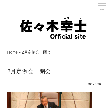
Skip
to
menu
宮城県
main
content
宮
城
Home
»
2月定例会 閉会
県
議
2月定例会 閉会
会
議
2012.3.26
員
（太
白
区）