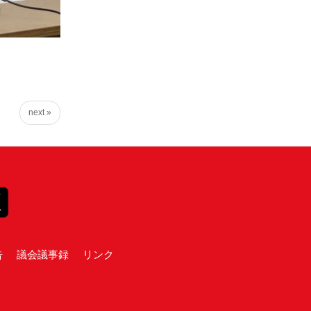
next »
告
議会議事録
リンク