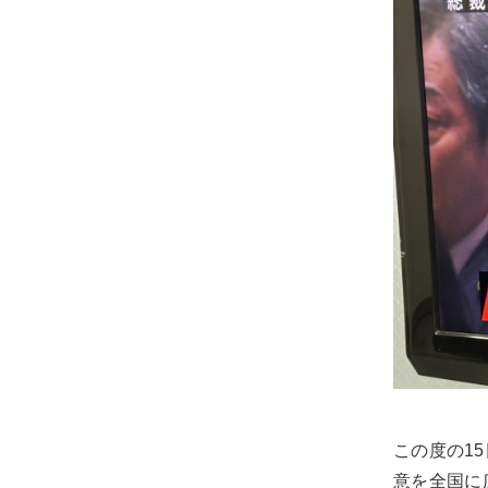
士
（こ
う
し）
公
式
ウ
ェ
ブ
サ
イ
ト。
安
心
で
この度の1
き
意を全国に