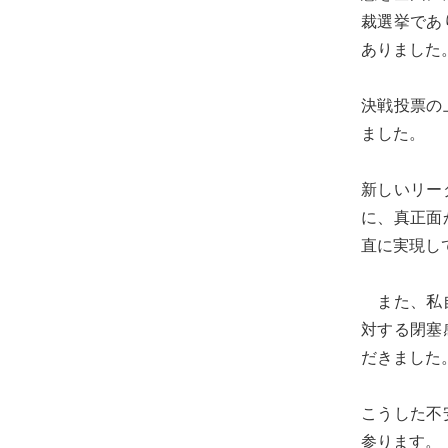
る
裁選挙であ
宮
ありました
城
の
決戦投票の
た
ました。
め
に。
新しいリー
住
に、真正面
み
直に実現し
や
す
また、私自
い
対する閉塞
仙
だきました
台
の
こうした不
た
参ります。