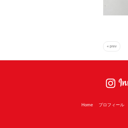
虚
に、
そ
し
て
大
« prev
胆
に
行
動
し
て
参
Home
プロフィール
り
ま
す！