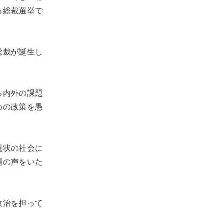
る総裁選挙で
総裁が誕生し
る内外の課題
めの政策を愚
現状の社会に
場の声をいた
政治を担って