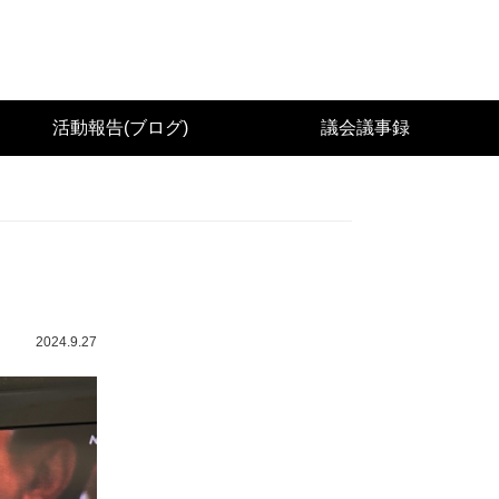
城県議会議員（太白区） 佐々木幸士（こうし）公
活動報告(ブログ)
議会議事録
2024.9.27