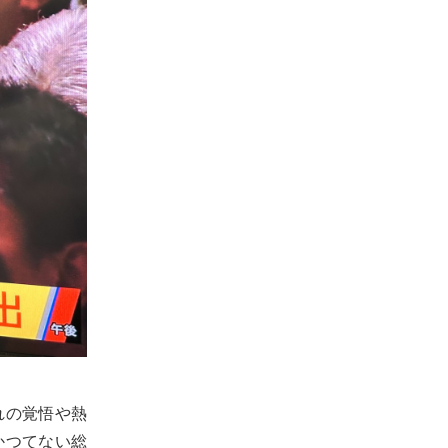
れの覚悟や熱
かつてない総