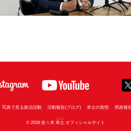
写真で見る政治活動
活動報告(ブログ)
幸士の覚悟
県政報
こうし
© 2026 佐々木
幸士
オフィシャルサイト