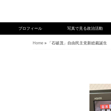
Skip
to
main
content
宮
プロフィール
写真で見る政治活動
城
県
Home
»
「石破茂」自由民主党新総裁誕生
議
会
議
員
（太
白
区）
佐々
木
幸