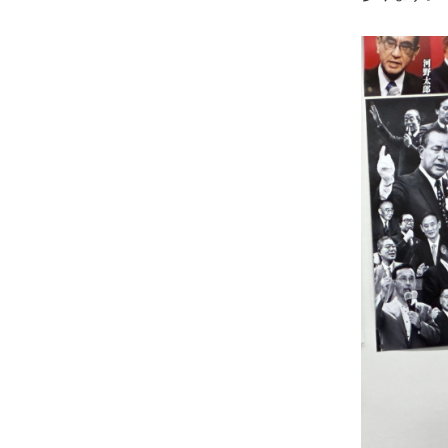
め
に。
初
心
を
忘
れ
る
こ
と
な
く、
誠
実
に
謙