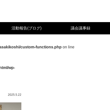
城県議会議員（太白区） 佐々木幸士（こうし）公
活動報告(ブログ)
議会議事録
asakikoshi/custom-functions.php
on line
html/wp-
2025.5.22