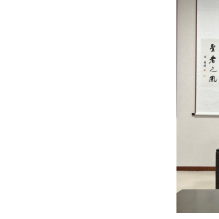
士
（こ
う
し）
公
式
ウ
ェ
ブ
サ
イ
ト。
安
心
で
き