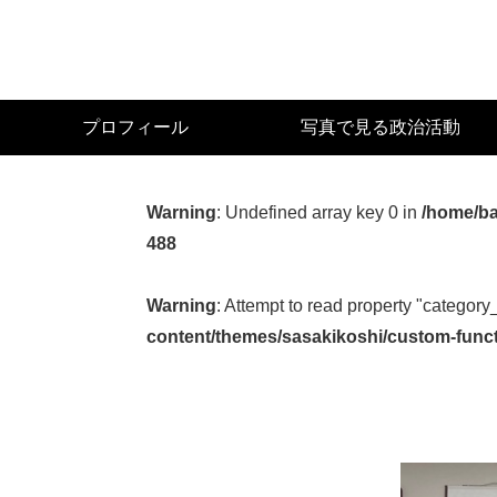
Skip
to
main
content
宮
プロフィール
写真で見る政治活動
城
県
議
Warning
: Undefined array key 0 in
/home/ba
会
488
議
員
Warning
: Attempt to read property "category
（太
content/themes/sasakikoshi/custom-func
白
区）
佐々
木
幸