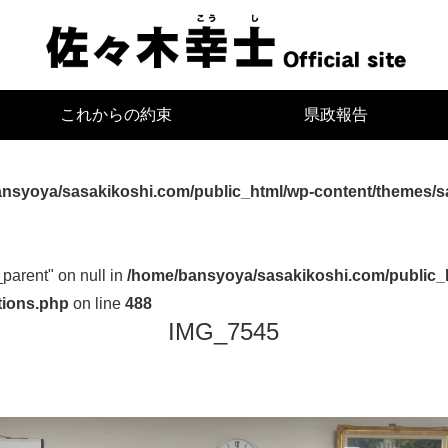
宮
これからの約束
県政報告
nsyoya/sasakikoshi.com/public_html/wp-content/themes/s
_parent" on null in
/home/bansyoya/sasakikoshi.com/public_
tions.php
on line
488
IMG_7545