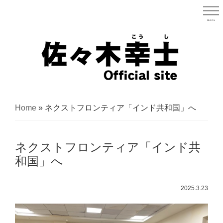
Skip
to
menu
宮城県
main
content
宮
城
Home
»
ネクストフロンティア「インド共和国」へ
県
議
ネクストフロンティア「インド共
会
和国」へ
議
員
2025.3.23
（太
白
区）