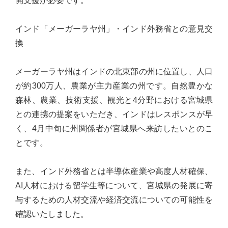
開支援が必要です。
台
の
インド「メーガーラヤ州」・インド外務省との意見交
た
換
め
に。
メーガーラヤ州はインドの北東部の州に位置し、人口
初
が約300万人、農業が主力産業の州です。自然豊かな
心
森林、農業、技術支援、観光と4分野における宮城県
を
との連携の提案をいただき、インドはレスポンスが早
忘
く、4月中旬に州関係者が宮城県へ来訪したいとのこ
れ
とです。
る
こ
また、インド外務省とは半導体産業や高度人材確保、
と
AI人材における留学生等について、宮城県の発展に寄
な
与するための人材交流や経済交流についての可能性を
く、
確認いたしました。
誠