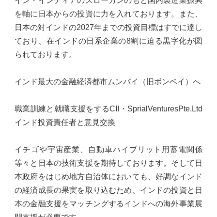
イン・インディアのスローガンのもと国内製造業振興
心
を軸に日本からの投資に力を入れております。また、
で
日本の対インドの2027年までの投資目標はすでに達し
き
ており、在インドの日系企業の8割に迫る黒字化が図
る
られております。
宮
城
インド最大の金融経済都市ムンバイ（旧ボンベイ）へ
の
た
職業訓練と就職支援をするCII・SprialVenturesPte.Ltd
め
インド投資責任者と意見交換
に。
住
イチゴや宇宙産業、自動車ハイブリット用蓄電関係
み
等々と日本の技術支援を期待しております。そして日
や
本政府をはじめ地方自治体においても、好調なインド
す
の経済成長の果実を取り込むため、インドの投資と日
い
本の金融支援をマッチングするインドへの海外事業展
仙