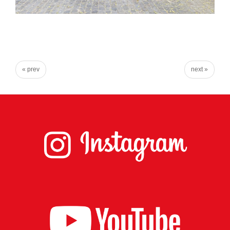
« prev
next »