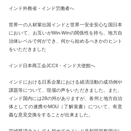
実
インド外務省・インド労働者へ
に
謙
世界一の人材輩出国インドと世界一安全安心な国日本
虚
において、お互いがWin-Winの関係性を持ち、地方自
に、
治体レベルで何ができ、何から始めるべきかのヒント
そ
をいただきました
し
て
インド日本商工会JCCII・インド大使館へ
大
胆
インドにおける日系企業における経済活動の成功例や
に
課題等について、現場の声をいただきました。また、
行
インド国内には28の州がありますが、各州と地方自治
動
体としての連携やMOU（了解覚書）について、有意
し
義な意見交換をすることが出来ました。
て
参