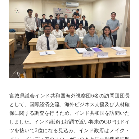
佐々
木
幸
士
（こ
う
し）
公
式
ウ
ェ
宮城県議会インド共和国海外視察団6名の訪問団団長
ブ
として、国際経済交流、海外ビジネス支援及び人材確
サ
保に関する調査を行うため、インド共和国を訪問いた
イ
しました。インド経済は好調で近い将来のGDPはドイ
ト。
ツを抜いて3位になる見込み、インド政府はメイク・
安