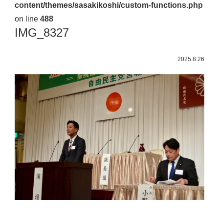
content/themes/sasakikoshi/custom-functions.php
佐々
on line
488
木
IMG_8327
幸
士
2025.8.26
（こ
う
し）
公
式
ウ
ェ
ブ
サ
イ
ト。
安