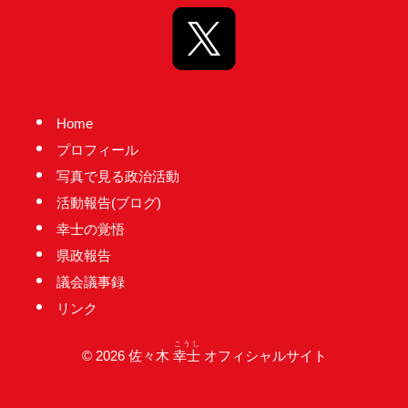
台
の
た
め
に。
Home
初
プロフィール
心
写真で見る政治活動
を
活動報告(ブログ)
忘
幸士の覚悟
れ
県政報告
る
議会議事録
こ
リンク
と
こうし
な
© 2026 佐々木
幸士
オフィシャルサイト
く、
誠