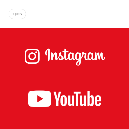
心
で
« prev
き
る
宮
城
の
た
め
に。
住
み
や
す
い
仙