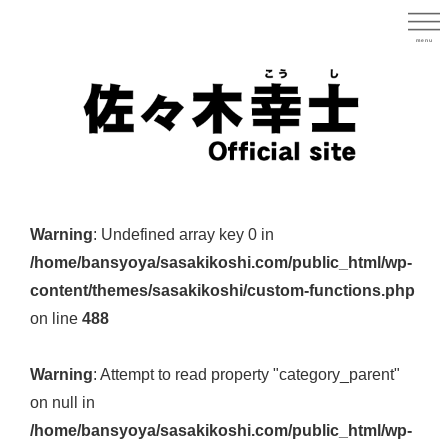
Skip
to
menu
宮城県
main
content
宮
城
Warning
: Undefined array key 0 in
県
/home/bansyoya/sasakikoshi.com/public_html/wp-
議
content/themes/sasakikoshi/custom-functions.php
会
on line
488
議
員
Warning
: Attempt to read property "category_parent"
（太
on null in
白
/home/bansyoya/sasakikoshi.com/public_html/wp-
区）