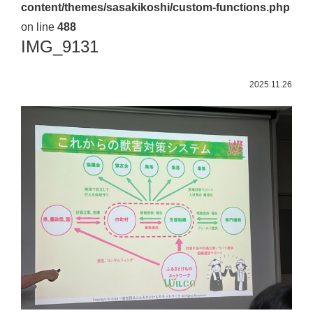
content/themes/sasakikoshi/custom-functions.php
佐々
on line
488
木
IMG_9131
幸
士
2025.11.26
（こ
う
し）
公
式
ウ
ェ
ブ
サ
イ
ト。
安