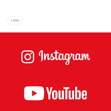
心
で
き
« prev
る
宮
城
の
た
め
に。
住
み
や
す
い
仙