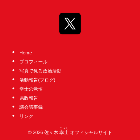
台
の
た
め
に。
初
Home
心
プロフィール
を
写真で見る政治活動
忘
活動報告(ブログ)
れ
幸士の覚悟
る
県政報告
こ
議会議事録
と
リンク
な
く、
こうし
© 2026 佐々木
幸士
オフィシャルサイト
誠