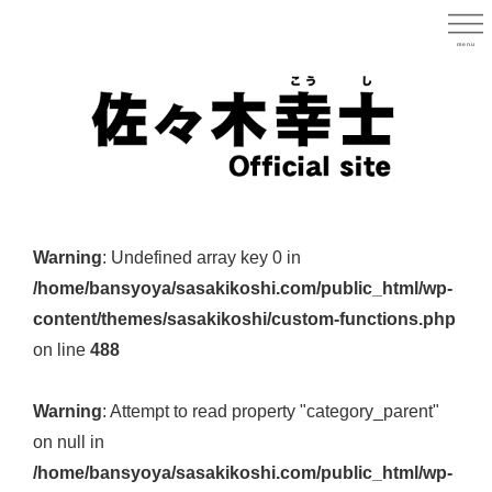
Skip
to
menu
宮城県
main
content
宮
城
Warning
: Undefined array key 0 in
県
/home/bansyoya/sasakikoshi.com/public_html/wp-
議
content/themes/sasakikoshi/custom-functions.php
会
on line
488
議
員
Warning
: Attempt to read property "category_parent"
（太
on null in
白
/home/bansyoya/sasakikoshi.com/public_html/wp-
区）