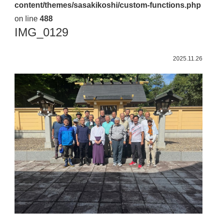
content/themes/sasakikoshi/custom-functions.php
佐々
on line
488
木
IMG_0129
幸
士
2025.11.26
（こ
う
し）
公
式
ウ
ェ
ブ
サ
イ
ト。
安