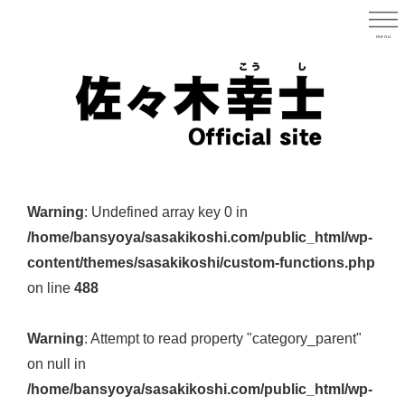
Skip
to
menu
宮城県
main
content
宮
城
Warning
: Undefined array key 0 in
県
/home/bansyoya/sasakikoshi.com/public_html/wp-
議
content/themes/sasakikoshi/custom-functions.php
会
on line
488
議
員
Warning
: Attempt to read property "category_parent"
（太
on null in
白
/home/bansyoya/sasakikoshi.com/public_html/wp-
区）