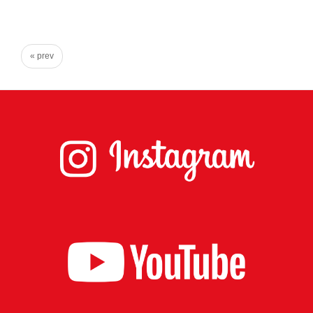
心
で
き
« prev
る
宮
城
の
た
め
に。
住
み
や
す
い
仙