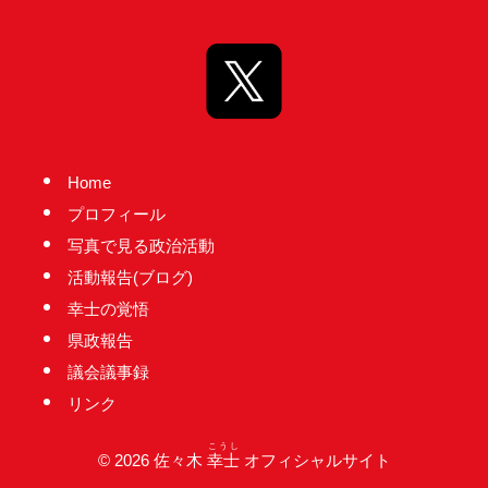
台
の
た
め
に。
初
Home
心
プロフィール
を
写真で見る政治活動
忘
活動報告(ブログ)
れ
幸士の覚悟
る
県政報告
こ
議会議事録
と
リンク
な
く、
こうし
© 2026 佐々木
幸士
オフィシャルサイト
誠