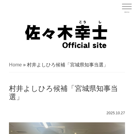
Skip
to
menu
宮城県
main
content
宮
城
Home
»
村井よしひろ候補「宮城県知事当選」
県
議
村井よしひろ候補「宮城県知事当
会
選」
議
員
2025.10.27
（太
白
区）