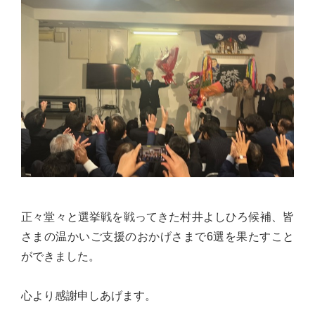
佐々
木
幸
士
（こ
う
し）
公
式
ウ
ェ
正々堂々と選挙戦を戦ってきた村井よしひろ候補、皆
ブ
さまの温かいご支援のおかげさまで6選を果たすこと
サ
ができました。
イ
ト。
心より感謝申しあげます。
安