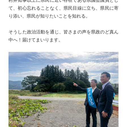
村井知事以上に県民に近い存在である県議会議員とし
実
て、初心忘れることなく、県民目線に立ち、県民に寄
に
り添い、県民が知りたいことを知れる。
謙
虚
そうした政治活動を通じ、皆さまの声を県政のど真ん
に、
中へ！届けてまいります。
そ
し
て
大
胆
に
行
動
し
て
参