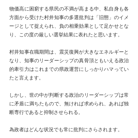
心
物価高に困窮する県民の不満が高まる中、私自身も各
で
方面から受けた村井知事の多選批判は「旧態」のイメ
き
ージとして捉えられ、負の相乗効果として足かせとな
る
り、この度の厳しい選挙結果に表れたと思います。
宮
城
村井知事在職期間は、震災復興が大きなエネルギーと
の
なり、知事のリーダーシップの真骨頂ともいえる政治
た
的牽引力はこれまでの県政運営にしっかりハマってい
め
たと言えます。
に。
住
しかし、世の中が判断する政治のリーダーシップは常
み
に矛盾に満ちたもので、無ければ求められ、あれば独
や
断専行であると抑制させられる。
す
い
為政者はどんな状況でも常に批判にさらされます。
仙