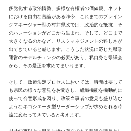
台
多党化する政治情勢、多様な有権者の価値観、ネット
の
における自由な言論がある昨今、これまでのプレイン
た
グマネージャー型の村井県政では、政治的な抵抗、そ
め
のハレーションがどこから生まれ、そして、どこまで
に。
大きくなるのかなど、リスクマネジメントの難しさが
初
出てきていると感じます。こうした状況に応じた県政
心
運営のモデルチェンジの必要があり、私自身も県議会
を
から、その是正を求めてまいります。
忘
れ
そして、政策決定プロセスにおいては、時間は要して
る
も県民の様々な意見をお聞きし、組織機能を機動的に
こ
使って合意形成を図り、政策当事者の意見も盛り込む
と
ようなネゴシエータ型リーダーシップが求められる時
な
流に変わってきていると考えます。
く、
誠