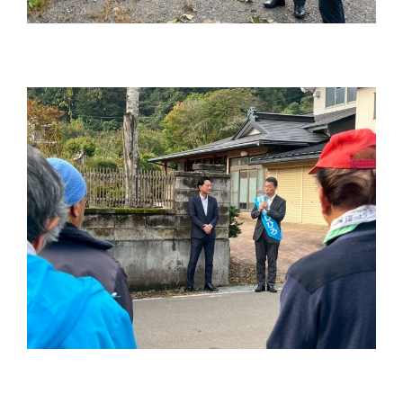
り
ま
す！