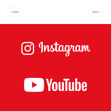
« prev
next »