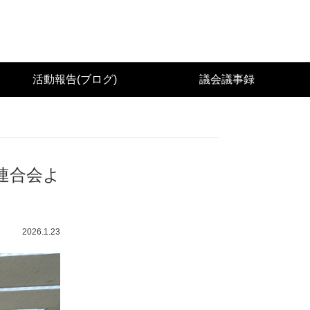
城県議会議員（太白区） 佐々木幸士（こうし）公
活動報告(ブログ)
議会議事録
連合会よ
2026.1.23