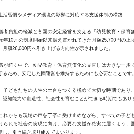
もの生活習慣やメディア環境の影響に対応する支援体制の構築
護者負担の軽減と各園の安定経営を支える「幼児教育・保育
元年10月の制度開始以来据え置かれてきた月額25,700円の上
、月額28,000円へ引き上げる方向性が示されました。
増が続く中で、幼児教育・保育無償化の見直しは大きな一歩
守るため、安定した園運営を維持するためにも必要なことです
、子どもたちの人生の土台をつくる極めて大切な時期であり
、認知能力や創造性、社会性を育むことができる時期でもあり
これからも現場の声を丁寧に受け止めながら、すべての子ど
けられる社会の実現に向け、必要な支援が確実に届くよう、
携し、引き続き取り組んでまいります。