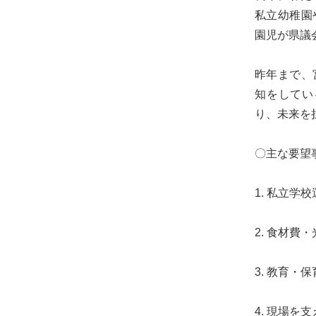
る
私立幼稚園
宮
園児が県議
城
の
昨年まで、
た
知をしてい
め
り、未来を
に。
住
〇主な要望
み
や
1. 私立
す
い
2. 食材
仙
台
3. 教育
の
た
4. 現場