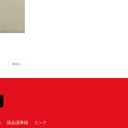
next »
告
議会議事録
リンク