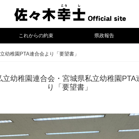
宮
これからの約束
県政報告
立幼稚園PTA連合会より「要望書」
私立幼稚園連合会・宮城県私立幼稚園PTA
り「要望書」