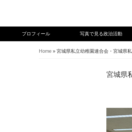
Skip
to
main
content
宮
プロフィール
写真で見る政治活動
城
県
Home
»
宮城県私立幼稚園連合会・宮城県私
議
会
議
宮城県
員
（太
白
区）
佐々
木
幸