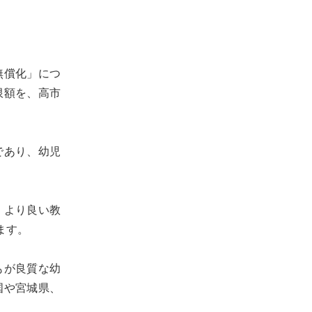
無償化」につ
限額を、高市
であり、幼児
。
、より良い教
ます。
もが良質な幼
国や宮城県、