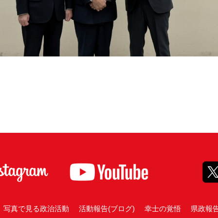
写真で見る政治活動
活動報告(ブログ)
幸士の覚悟
県政報