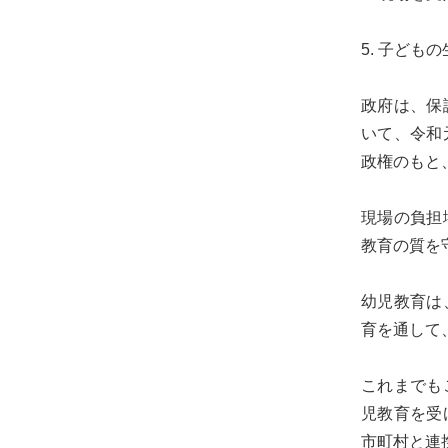
め
に。
5. 子ど
初
心
政府は、保
を
いて、令和
忘
政権のもと
れ
る
現場の負担
こ
教育の質を
と
な
幼児教育は
く、
育を通して
誠
実
これまでも
に
児教育を受
謙
市町村と連