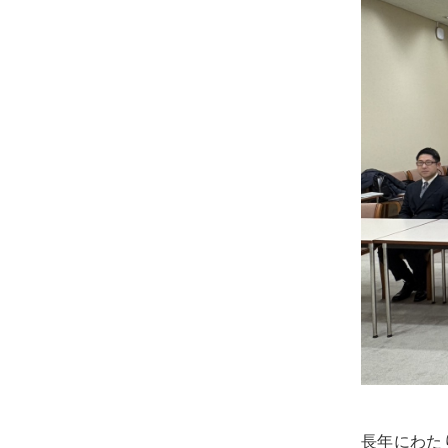
士
（こ
う
し）
公
式
ウ
ェ
ブ
サ
イ
ト。
安
心
で
き
長年にわた