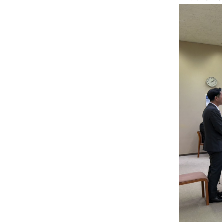
虚
に、
そ
し
て
大
胆
に
行
動
し
て
参
り
ま
す！