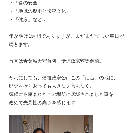
・「食の安全」
心
・「地域の歴史と伝統文化」
で
・「健康」など…
き
る
年が明け1週間でありますが、まだまだ忙しい毎日が
宮
続きます。
城
の
写真は青葉城天守台跡 伊達政宗騎馬像前。
た
め
それにしても、藩祖政宗公はこの「仙台」の地に、
に。
歴史を振り返っても大きな災害もなく、
住
気候にも恵まれたこの場所に居城されました事を、
み
改めて先見性の高さを感じます。
や
す
い
仙