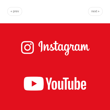
実
に
« prev
next »
謙
虚
に、
そ
し
て
大
胆
に
行
動
し
て
参