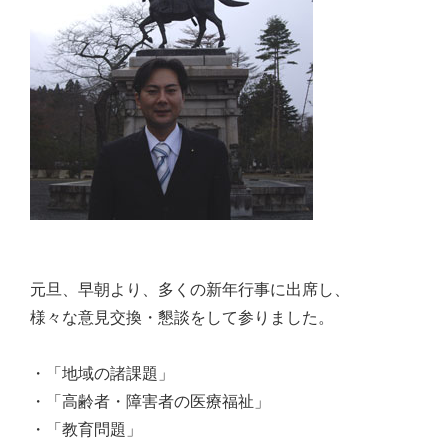
佐々
木
幸
士
（こ
う
し）
公
式
ウ
元旦、早朝より、多くの新年行事に出席し、
ェ
様々な意見交換・懇談をして参りました。
ブ
サ
・「地域の諸課題」
イ
・「高齢者・障害者の医療福祉」
ト。
・「教育問題」
安