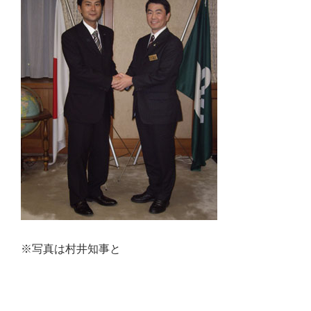
台
の
た
め
に。
初
心
を
忘
れ
る
こ
と
※写真は村井知事と
な
く、
誠