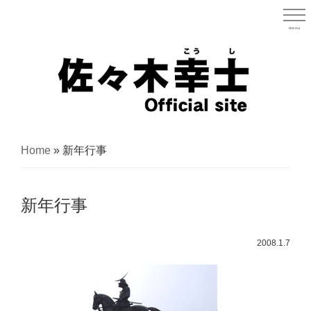
Skip
to
menu
宮城県
main
content
宮
城
Home
»
新年行事
県
議
新年行事
会
議
2008.1.7
員
（太
白
区）