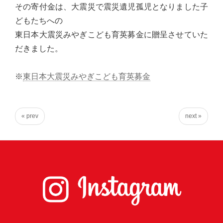
その寄付金は、大震災で震災遺児孤児となりました子
心
どもたちへの
で
東日本大震災みやぎこども育英募金に贈呈させていた
き
だきました。
る
宮
※
東日本大震災みやぎこども育英募金
城
の
た
« prev
next »
め
に。
住
み
や
す
い
仙