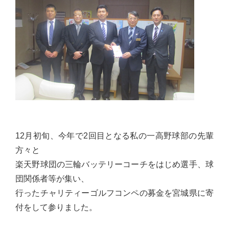
佐々
木
幸
士
（こ
う
し）
公
式
12月初旬、今年で2回目となる私の一高野球部の先輩
ウ
方々と
ェ
楽天野球団の三輪バッテリーコーチをはじめ選手、球
ブ
団関係者等が集い、
サ
行ったチャリティーゴルフコンペの募金を宮城県に寄
イ
付をして参りました。
ト。
安