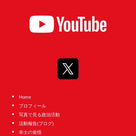
台
の
た
め
に。
初
心
を
忘
れ
る
Home
こ
プロフィール
と
写真で見る政治活動
な
活動報告(ブログ)
く、
幸士の覚悟
誠