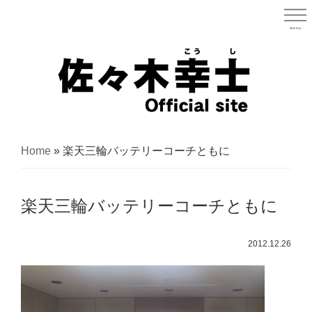
Skip
to
menu
宮城県
main
content
宮
城
Home
»
楽天三輪バッテリーコーチともに
県
議
楽天三輪バッテリーコーチともに
会
議
2012.12.26
員
（太
白
区）