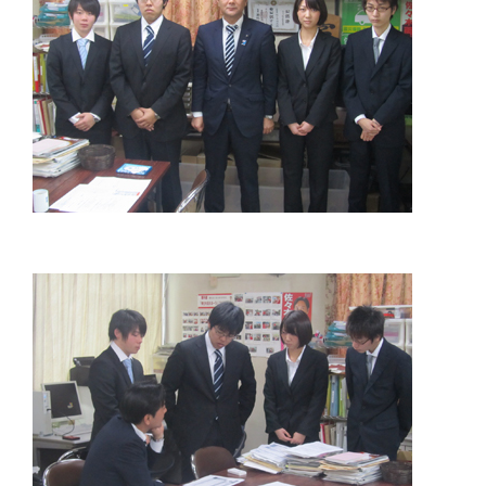
佐々
木
幸
士
（こ
う
し）
公
式
ウ
ェ
ブ
サ
イ
ト。
安