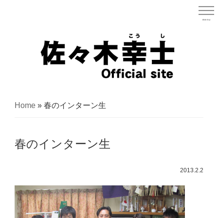
Skip
to
menu
宮城県
main
content
宮
城
Home
»
春のインターン生
県
議
春のインターン生
会
議
2013.2.2
員
（太
白
区）