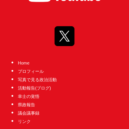
実
に
謙
虚
に、
そ
し
て
Home
大
プロフィール
胆
写真で見る政治活動
に
活動報告(ブログ)
行
幸士の覚悟
動
県政報告
し
議会議事録
て
リンク
参