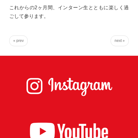
台
これからの2ヶ月間、インターン生とともに楽しく過
の
ごして参ります。
た
め
に。
« prev
next »
初
心
を
忘
れ
る
こ
と
な
く、
誠