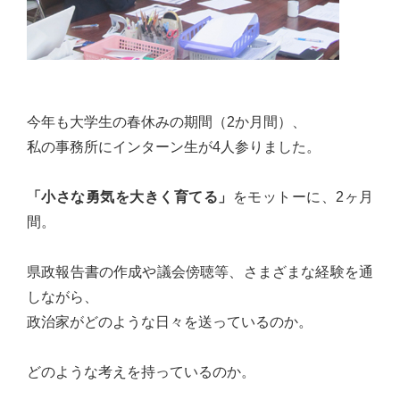
心
で
き
る
宮
今年も大学生の春休みの期間（2か月間）、
城
私の事務所にインターン生が4人参りました。
の
た
「小さな勇気を大きく育てる」
をモットーに、2ヶ月
め
間。
に。
住
県政報告書の作成や議会傍聴等、さまざまな経験を通
み
しながら、
や
政治家がどのような日々を送っているのか。
す
い
どのような考えを持っているのか。
仙