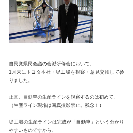
佐々
木
幸
士
（こ
う
し）
公
自民党県民会議の会派研修会において、
式
1月末にトヨタ本社・堤工場を視察・意見交換して参
ウ
りました。
ェ
ブ
正直、自動車の生産ラインを視察するのは初めて。
サ
（生産ライン現場は写真撮影禁止。残念！）
イ
ト。
堤工場の生産ラインは完成が「自動車」という分かり
安
やすいものですから、