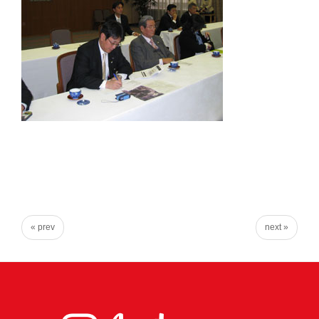
り
ま
す！
« prev
next »