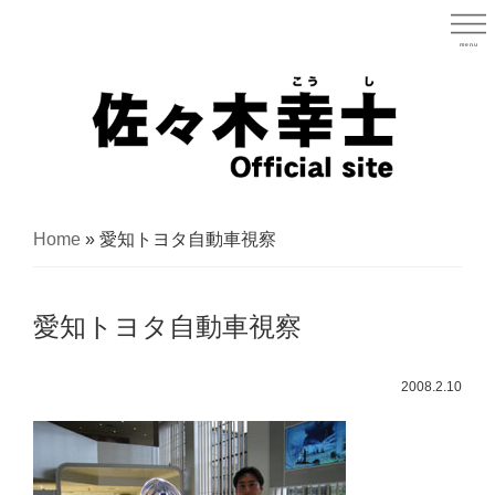
Skip
to
menu
宮城県
main
content
宮
城
Home
»
愛知トヨタ自動車視察
県
議
愛知トヨタ自動車視察
会
議
2008.2.10
員
（太
白
区）