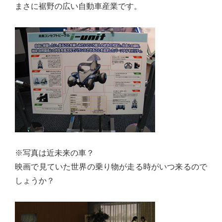
まさに裾野の広い自動車産業です。
実
に
謙
虚
に、
そ
し
て
大
胆
に
※写真は近未来の車？
行
映画で見ていた世界の乗り物が走る時がいつ来るので
動
しょうか？
し
て
参