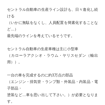
台
セントラル自動車の生産ライン設計も、日々進化し続
の
ける
た
（いかに無駄をなくし、人員配置を簡素化することな
め
ど…）
に。
最先端のラインを考えているそうです。
初
心
セントラル自動車の生産車種は主に小型車
を
（カローラアクシオ・ラウム・ヤリスセダン（輸出
忘
用））。
れ
る
一台の車を完成するのに約3万点の部品
こ
（エンジン・排気管・ランプ類・外装品・内装品・電
と
子部品・
な
塗装など…車を思い出して下さい。）が必要となりま
く、
す。
誠