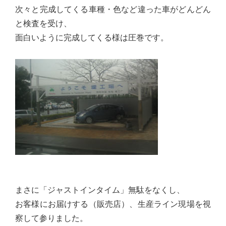
心
次々と完成してくる車種・色など違った車がどんどん
で
と検査を受け、
き
面白いように完成してくる様は圧巻です。
る
宮
城
の
た
め
に。
住
み
や
まさに「ジャストインタイム」無駄をなくし、
す
お客様にお届けする（販売店）、生産ライン現場を視
い
察して参りました。
仙