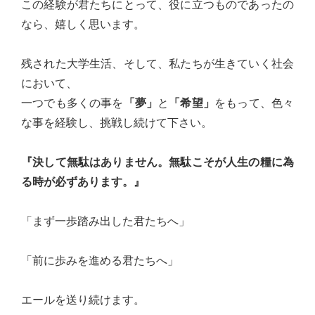
この経験が君たちにとって、役に立つものであったの
台
なら、嬉しく思います。
の
た
残された大学生活、そして、私たちが生きていく社会
め
において、
に。
一つでも多くの事を
「夢」
と
「希望」
をもって、色々
初
な事を経験し、挑戦し続けて下さい。
心
を
『決して無駄はありません。無駄こそが人生の糧に為
忘
る時が必ずあります。』
れ
る
「まず一歩踏み出した君たちへ」
こ
と
「前に歩みを進める君たちへ」
な
く、
エールを送り続けます。
誠