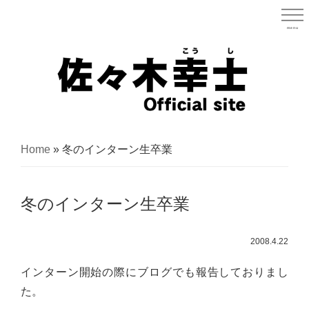
Skip
to
menu
宮城県
main
content
宮
城
Home
»
冬のインターン生卒業
県
議
冬のインターン生卒業
会
議
2008.4.22
員
（太
インターン開始の際にブログでも報告しておりまし
白
た。
区）