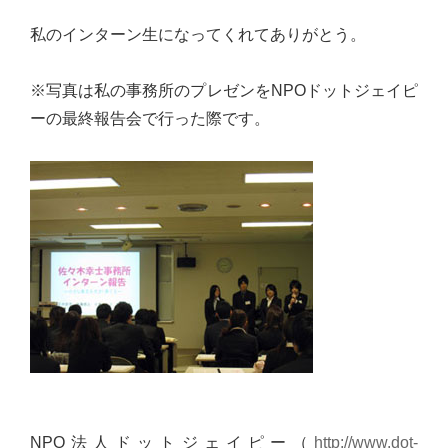
実
私のインターン生になってくれてありがとう。
に
謙
※写真は私の事務所のプレゼンをNPOドットジェイピ
虚
ーの最終報告会で行った際です。
に、
そ
し
て
大
胆
に
行
動
し
て
参
NPO法人ドットジェイピー（
http://www.dot-