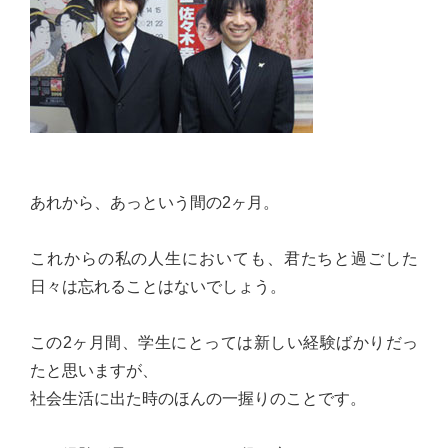
心
で
き
る
宮
城
の
あれから、あっという間の2ヶ月。
た
め
これからの私の人生においても、君たちと過ごした
に。
日々は忘れることはないでしょう。
住
み
この2ヶ月間、学生にとっては新しい経験ばかりだっ
や
たと思いますが、
す
社会生活に出た時のほんの一握りのことです。
い
仙