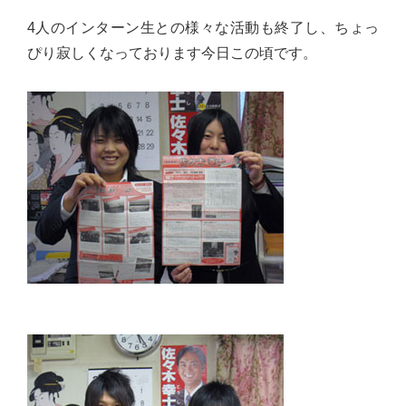
佐々
4人のインターン生との様々な活動も終了し、ちょっ
木
ぴり寂しくなっております今日この頃です。
幸
士
（こ
う
し）
公
式
ウ
ェ
ブ
サ
イ
ト。
安