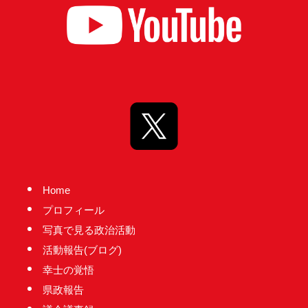
実
に
謙
虚
に、
そ
し
て
大
胆
Home
に
プロフィール
行
写真で見る政治活動
動
活動報告(ブログ)
し
幸士の覚悟
て
県政報告
参