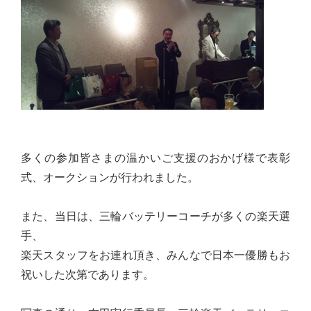
佐々
木
幸
士
（こ
う
し）
公
多くの参加皆さまの温かいご支援のおかげ様で表彰
式
式、オークションが行われました。
ウ
ェ
また、当日は、三輪バッテリーコーチが多くの楽天選
ブ
手、
サ
楽天スタッフをお連れ頂き、みんなで日本一優勝もお
イ
祝いした次第であります。
ト。
安