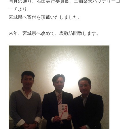
写真の通り、右田実行委員長、三輪楽天バッテリーコ
心
ーチより、
で
宮城県へ寄付を頂戴いたしました。
き
る
来年、宮城県へ改めて、表敬訪問致します。
宮
城
の
た
め
に。
住
み
や
す
い
仙