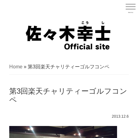
Skip
to
menu
宮城県
main
content
宮
城
Home
»
第3回楽天チャリティーゴルフコンペ
県
議
第3回楽天チャリティーゴルフコン
会
ペ
議
員
2013.12.6
（太
白
区）