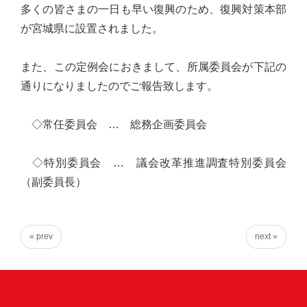
多くの皆さまの一日も早い復興のため、復興対策本部
実
が宮城県に設置されました。
に
謙
また、この定例会におきまして、所属委員会が下記の
虚
通りになりましたのでご報告致します。
に、
そ
◇常任委員会 … 総務企画委員会
し
て
◇特別委員会 … 議会改革推進調査特別委員会
大
（副委員長）
胆
に
行
« prev
next »
動
し
て
参