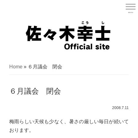
Skip
to
menu
宮城県
main
content
宮
城
Home
»
６月議会 閉会
県
議
６月議会 閉会
会
議
2008.7.11
員
（太
梅雨らしい天候も少なく、暑さの厳しい毎日が続いて
白
おります。
区）