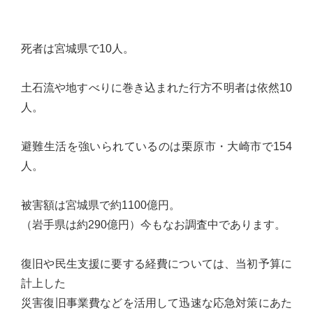
心
で
死者は宮城県で10人。
き
る
土石流や地すべりに巻き込まれた行方不明者は依然10
宮
人。
城
の
避難生活を強いられているのは栗原市・大崎市で154
た
人。
め
に。
被害額は宮城県で約1100億円。
住
（岩手県は約290億円）今もなお調査中であります。
み
や
復旧や民生支援に要する経費については、当初予算に
す
計上した
い
災害復旧事業費などを活用して迅速な応急対策にあた
仙