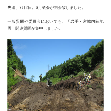
佐々
先週、7月2日。6月議会が閉会致しました。
木
幸
一般質問や委員会においても、「岩手・宮城内陸地
士
震」関連質問が集中しました。
（こ
う
し）
公
式
ウ
ェ
ブ
サ
イ
ト。
安