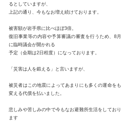
るとしていますが、
台
上記の通り、今もなお増え続けております。
の
た
被害額が岩手県に比べほぼ3倍。
め
復旧事業等の内容や予算審議の審査を行うため、8月
に。
に臨時議会が開かれる
初
予定（会期は2日程度）になっております。
心
を
「災害は人を鍛える」と言いますが、
忘
れ
被災者はこの地震によってあまりにも多くの運命をも
る
変える代償を払いました。
こ
と
悲しみや苦しみの中で今もなお避難所生活をしており
な
ます
く、
誠