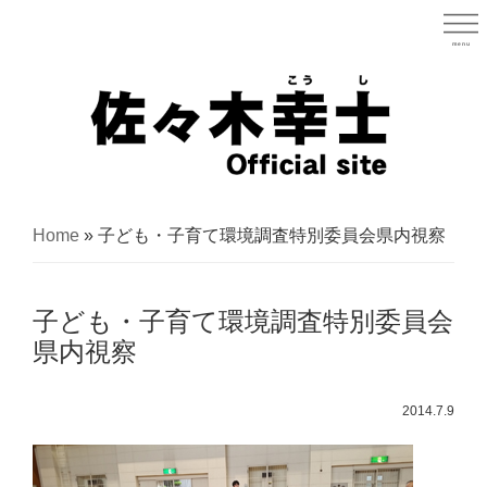
Skip
to
menu
宮城県
main
content
宮
城
Home
»
子ども・子育て環境調査特別委員会県内視察
県
議
子ども・子育て環境調査特別委員会
会
県内視察
議
員
2014.7.9
（太
白
区）