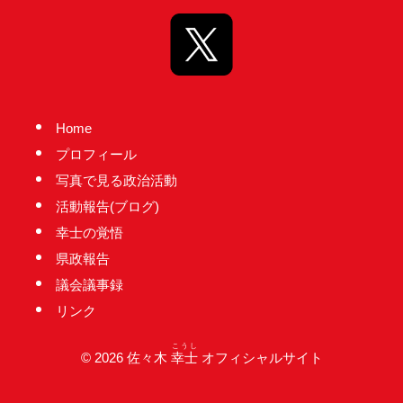
実
に
謙
虚
に、
Home
そ
プロフィール
し
写真で見る政治活動
て
活動報告(ブログ)
大
幸士の覚悟
胆
県政報告
に
議会議事録
行
リンク
動
し
こうし
© 2026 佐々木
幸士
オフィシャルサイト
て
参