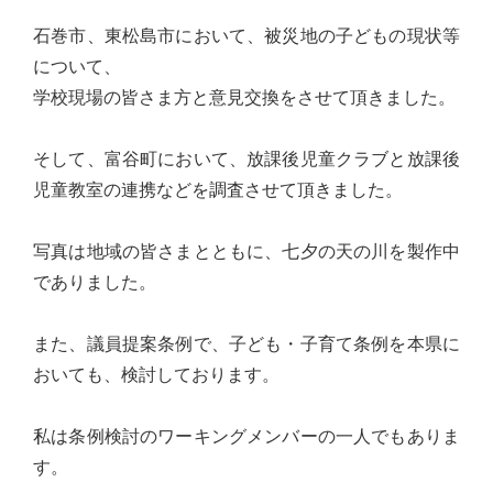
心
石巻市、東松島市において、被災地の子どもの現状等
で
について、
き
学校現場の皆さま方と意見交換をさせて頂きました。
る
宮
そして、富谷町において、放課後児童クラブと放課後
城
児童教室の連携などを調査させて頂きました。
の
た
写真は地域の皆さまとともに、七夕の天の川を製作中
め
でありました。
に。
住
また、議員提案条例で、子ども・子育て条例を本県に
み
おいても、検討しております。
や
す
私は条例検討のワーキングメンバーの一人でもありま
い
す。
仙