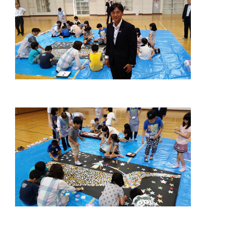
佐々
木
幸
士
（こ
う
し）
公
式
ウ
ェ
ブ
サ
イ
ト。
安