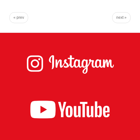
台
の
« prev
next »
た
め
に。
初
心
を
忘
れ
る
こ
と
な
く、
誠