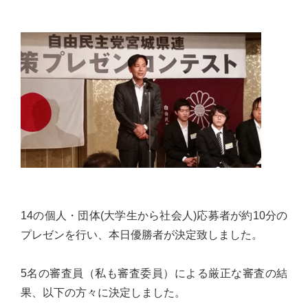
心
で
き
る
宮
城
の
た
め
に。
住
14の個人・団体(大学生から社会人)応募者が約10分の
み
プレゼンを行い、本日優勝者が決定致しました。
や
す
5名の審査員（私も審査委員）による厳正な審査の結
い
果、以下の方々に決定しました。
仙