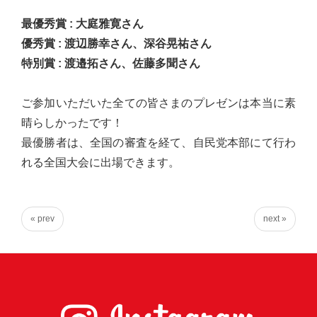
台
最優秀賞 : 大庭雅寛さん
の
優秀賞 : 渡辺勝幸さん、深谷晃祐さん
た
特別賞 : 渡邉拓さん、佐藤多聞さん
め
に。
ご参加いただいた全ての皆さまのプレゼンは本当に素
初
晴らしかったです！
心
最優勝者は、全国の審査を経て、自民党本部にて行わ
を
れる全国大会に出場できます。
忘
れ
る
« prev
next »
こ
と
な
く、
誠