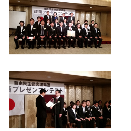
佐々
木
幸
士
（こ
う
し）
公
式
ウ
ェ
ブ
サ
イ
ト。
安