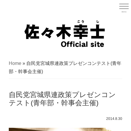
Skip
to
menu
宮城県
main
content
宮
城
Home
»
自民党宮城県連政策プレゼンコンテスト(青年
県
部・幹事会主催)
議
会
自民党宮城県連政策プレゼンコン
議
テスト(青年部・幹事会主催)
員
（太
2014.8.30
白
区）