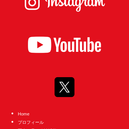
実
に
謙
虚
に、
そ
し
て
大
胆
に
行
動
し
Home
て
プロフィール
参