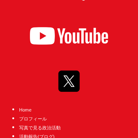
台
の
た
め
に。
初
心
を
忘
れ
る
こ
と
Home
な
プロフィール
く、
写真で見る政治活動
誠
活動報告(ブログ)