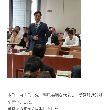
佐々
木
幸
士
（こ
う
し）
公
式
ウ
ェ
ブ
サ
イ
本日、自由民主党・県民会議を代表し、予算総括質疑
ト。
を行いました。
安
当初総括質疑で提案しました