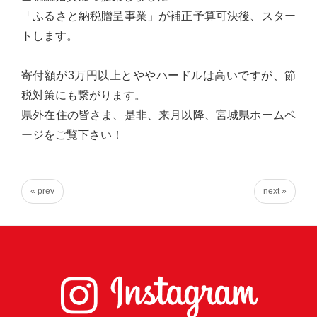
心
「ふるさと納税贈呈事業」が補正予算可決後、スター
で
トします。
き
る
寄付額が3万円以上とややハードルは高いですが、節
宮
税対策にも繋がります。
城
県外在住の皆さま、是非、来月以降、宮城県ホームペ
の
ージをご覧下さい！
た
め
に。
« prev
next »
住
み
や
す
い
仙