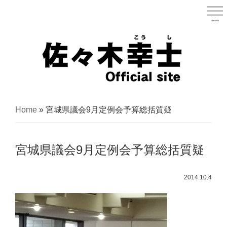
Skip
to
menu
宮城県
main
content
宮
城
Home
»
宮城県議会9月定例会予算総括質疑
県
議
宮城県議会9月定例会予算総括質疑
会
議
2014.10.4
員
（太
白
区）