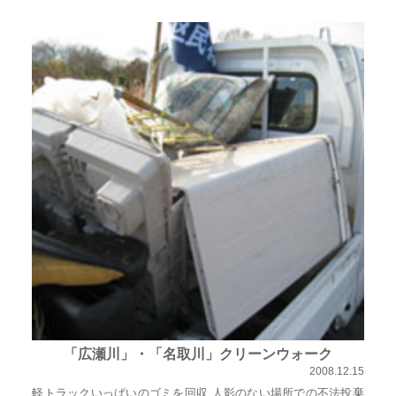
心
で
き
る
宮
城
の
た
め
に。
住
み
や
す
「広瀬川」・「名取川」クリーンウォーク
い
2008.12.15
仙
軽トラックいっぱいのゴミを回収 人影のない場所での不法投棄