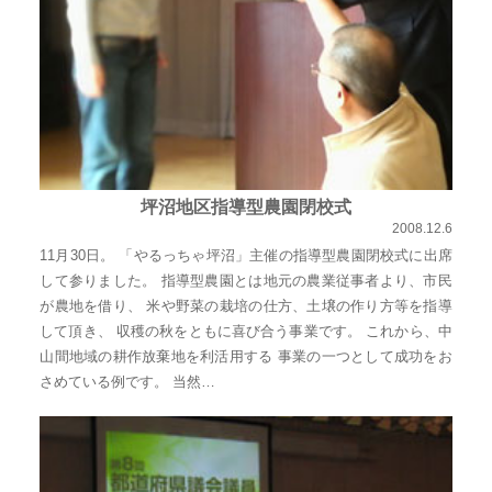
り
ま
す！
坪沼地区指導型農園閉校式
2008.12.6
11月30日。 「やるっちゃ坪沼」主催の指導型農園閉校式に出席
して参りました。 指導型農園とは地元の農業従事者より、市民
が農地を借り、 米や野菜の栽培の仕方、土壌の作り方等を指導
して頂き、 収穫の秋をともに喜び合う事業です。 これから、中
山間地域の耕作放棄地を利活用する 事業の一つとして成功をお
さめている例です。 当然…