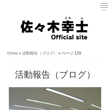
Skip
to
menu
宮城県
main
content
宮
城
Home
»
活動報告（ブログ）
»
ページ 129
県
議
活動報告（ブログ）
会
議
員
（太
白
区）