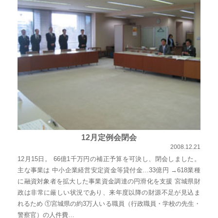
佐々
木
幸
士
（こ
う
し）
公
式
ウ
12月定例会閉会
ェ
2008.12.21
ブ
12月15日。 66億1千万円の補正予算を可決し、閉会しました。
主な事業は 中小企業経営安定資金等貸付金…33億円 →618業種
サ
に融資対象者を拡大した事業資金調達の円滑化を支援 宮城県財
イ
政は非常に厳しい状況であり、来年度以降の財源不足が見込ま
ト。
れるため ①宮城県の約3万人いる職員（行政職員・学校の先生・
安
警察官）の人件費…