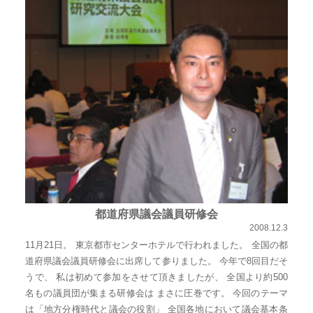
都道府県議会議員研修会
2008.12.3
11月21日。 東京都市センターホテルで行われました。 全国の都
道府県議会議員研修会に出席して参りました。 今年で8回目だそ
うで、 私は初めて参加をさせて頂きましたが、 全国より約500
名もの議員団が集まる研修会は まさに圧巻です。 今回のテーマ
は「地方分権時代と議会の役割」 全国各地において議会基本条