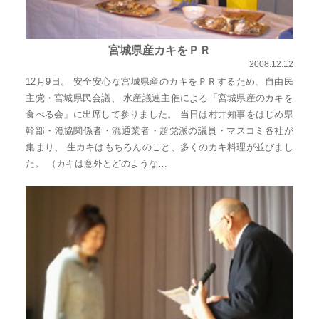
実
に
宮城県産カキをＰＲ
謙
2008.12.12
虚
12月9日。 安全安心な宮城県産のカキをＰＲするため、自由民
に、
主党・宮城県民会議、 水産議連主催による「宮城県産のカキを
そ
食べる会」に出席して参りました。 当日は村井知事をはじめ県
幹部・漁協関係者・流通業者・超党派の議員・マスコミ各社が
し
集まり、 生カキはもちろんのこと、多くのカキ料理が並びまし
て
た。 （カキは意外とどのような…
大
胆
に
行
動
し
て
参