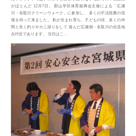
台
がほとんど 12月7日。 郡山学区体育振興会主催による「広瀬
川・名取川クリーンウォーク」に参加し、 多くの不法投棄の現
の
場を伺って来ました。 私が生まれ育ち、子どもの頃、多くの仲
た
間と良く釣りやカニ採りをして 遊んだ広瀬側・名取川の合流地
め
点付近であります。 当日はこ…
に。
初
心
を
忘
れ
る
こ
と
な
く、
誠